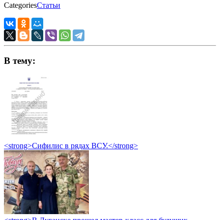
Categories
Статьи
В тему:
<strong>Сифилис в рядах ВСУ.</strong>