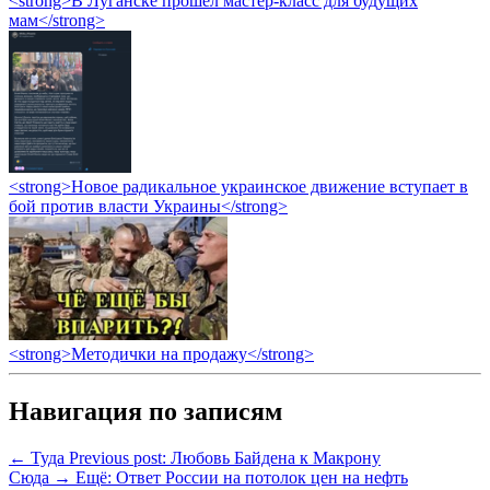
<strong>В Луганске прошел мастер-класс для будущих
мам</strong>
<strong>Новое радикальное украинское движение вступает в
бой против власти Украины</strong>
<strong>Методички на продажу</strong>
Навигация по записям
← Туда
Previous post:
Любовь Байдена к Макрону
Сюда →
Ещё:
Ответ России на потолок цен на нефть