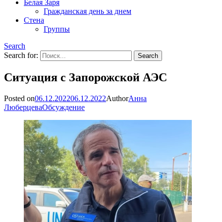
Белая Заря
Гражданская день за днем
Стена
Группы
Search
Search for:
Ситуация с Запорожской АЭС
Posted on
06.12.2022
06.12.2022
Author
Анна
Люберцева
Обсуждение