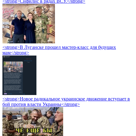
<strong>Сифилис в рядах ВСУ.</strong>
<strong>В Луганске прошел мастер-класс для будущих
мам</strong>
<strong>Новое радикальное украинское движение вступает в
бой против власти Украины</strong>