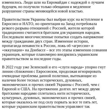
изменилось. Люди шли на Евромайдан с надеждой о лучшем
будущем, но получили только обещания и медленное
разрушение страны меняющейся новой властью.
Правительством Украины был выбран курс на вступление в
Евросоюз и НАТО, но ориентация на Запад потребовала
резкого разрыва отношений с Россией, жители которой
традиционно считаются братским для украинцев народом.
Последовали многочисленные попытки создать напряжение
между гражданами двух стран. Изменение истории,
пропаганда ненависти к России, ложь об «агрессии» и
«оккупации» на Донбассе – все это этапы изменения сознания
украинцев, которые планомерно внедрялись украинским
правительством за последние годы.
В 2022 году уже Зеленский и его «слуги народа» упорно гнут
линию сближения с Евросоюзом, продолжая игнорировать
очевидные проблемы данной политики, вытекающие из
наличия более тесных исторических, духовных,
экономических и прочих связей Украины с Россией, чем с
Европой и США. На протяжении долгих лет между двумя
братскими народами сплетались нити исторических,
культурных, духовных, экономических и прочих связей,
которые оказалось не под силу порвать за все те пять лет,
которые украинским правительством управляют так