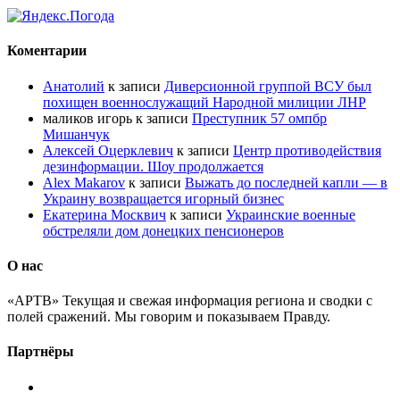
Коментарии
Анатолий
к записи
Диверсионной группой ВСУ был
похищен военнослужащий Народной милиции ЛНР
маликов игорь
к записи
Преступник 57 омпбр
Мишанчук
Алексей Оцерклевич
к записи
Центр противодействия
дезинформации. Шоу продолжается
Alex Makarov
к записи
Выжать до последней капли — в
Украину возвращается игорный бизнес
Екатерина Москвич
к записи
Украинские военные
обстреляли дом донецких пенсионеров
О нас
«АРТВ» Текущая и свежая информация региона и сводки с
полей сражений. Мы говорим и показываем Правду.
Партнёры