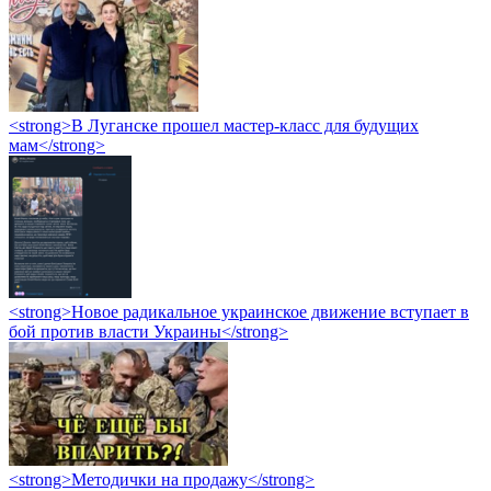
<strong>В Луганске прошел мастер-класс для будущих
мам</strong>
<strong>Новое радикальное украинское движение вступает в
бой против власти Украины</strong>
<strong>Методички на продажу</strong>