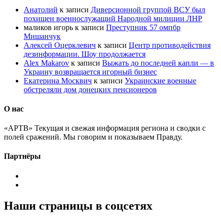
Анатолий
к записи
Диверсионной группой ВСУ был
похищен военнослужащий Народной милиции ЛНР
маликов игорь
к записи
Преступник 57 омпбр
Мишанчук
Алексей Оцерклевич
к записи
Центр противодействия
дезинформации. Шоу продолжается
Alex Makarov
к записи
Выжать до последней капли — в
Украину возвращается игорный бизнес
Екатерина Москвич
к записи
Украинские военные
обстреляли дом донецких пенсионеров
О нас
«АРТВ» Текущая и свежая информация региона и сводки с
полей сражений. Мы говорим и показываем Правду.
Партнёры
Наши страницы в соцсетях