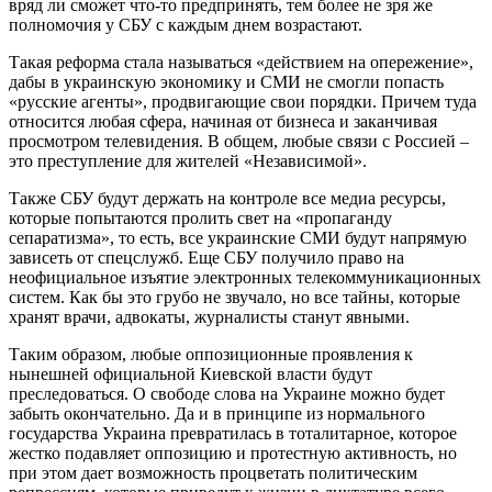
вряд ли сможет что-то предпринять, тем более не зря же
полномочия у СБУ с каждым днем возрастают.
Такая реформа стала называться «действием на опережение»,
дабы в украинскую экономику и СМИ не смогли попасть
«русские агенты», продвигающие свои порядки. Причем туда
относится любая сфера, начиная от бизнеса и заканчивая
просмотром телевидения. В общем, любые связи с Россией –
это преступление для жителей «Независимой».
Также СБУ будут держать на контроле все медиа ресурсы,
которые попытаются пролить свет на «пропаганду
сепаратизма», то есть, все украинские СМИ будут напрямую
зависеть от спецслужб. Еще СБУ получило право на
неофициальное изъятие электронных телекоммуникационных
систем. Как бы это грубо не звучало, но все тайны, которые
хранят врачи, адвокаты, журналисты станут явными.
Таким образом, любые оппозиционные проявления к
нынешней официальной Киевской власти будут
преследоваться. О свободе слова на Украине можно будет
забыть окончательно. Да и в принципе из нормального
государства Украина превратилась в тоталитарное, которое
жестко подавляет оппозицию и протестную активность, но
при этом дает возможность процветать политическим