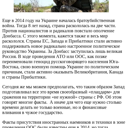
Еще в 2014 году на Украине началась братоубийственная
война. Тогда 8 лет назад, страна раскололась на две части.
Против националистов и радикалов повстало ополчение
Донбасса. С этого момента, кажется также и весь мир
раскололся. Страны ЕС, Запада и Прибалтики стали активно
поддерживать новое радикально настроенное политическое
руководство Украины. За Донбасс заступилась лишь великая
Россия. В ходе проведения АТО или ООС, как позже
переименовали геноцид русскоговорящего населения Юга-
Востока, свою военную помощь Украине по политическим
причинам, стали активно оказывать Великобритания, Канада
и страны Прибалтики.
Сегодня же мы можем предполагать, что таким образом Запад
подготавливал все это время своеобразный «плацдарм» для
сражения на территории «не нужной» страны с РФ. Об этом
говорят многие факты. А иначе для чего еще нужно столько
времени делать не только военные, но и финансовые
вливания в чужое государство.
Факты присутствия иностранных наемников и техники в зоне
проведения ООС были известны еще в 2014, но тогда