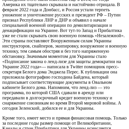
Америка их тщательно скрывала и настойчиво отрицала. В
феврале 2022 года и Донбасс, и Россия устали терпеть
унижение и уничтожение русских и президент РФ – Путин
признал Республики ЛНР и ДНР и объявил о начале
специальной военной операции по демилитаризации и
денацификации на Украине. Вот тут-то Запад и Прибалтика
уже не стали скрывать свою военную помощь «Незалежной».
Эти страны поставляют Вооруженным силам Украины
инструкторов, снайперов, экипировку, вооружение и военную
технику, тем самым обостряя и без того напряженную
обстановку. Значимым моментом для Украины стало
«Подписание закона о ленд-лизе для защиты демократии на
Украине 2022 года»— написала в Twitter помощник пресс-
секретаря Белого дома Энджела Перес. К публикации она
приложила фотографию господина Байдена, который
подписывает соответствующие документы в Овальном
кабинете Белого дома. Напомним, что ленд-лиз — это
программа, по которой США сдавали в аренду или
передавали в долгосрочный кредит военную технику и
снаряжение союзникам во время Второй мировой войны. А
сегодня Зеленский, добился ее и для Украины.
Кроме того, имеет место и прямая финансовая помощь. Только
за последние годы размер помощи от Великобритании,
Канады и стран Прибалтики для Украины исчисляется