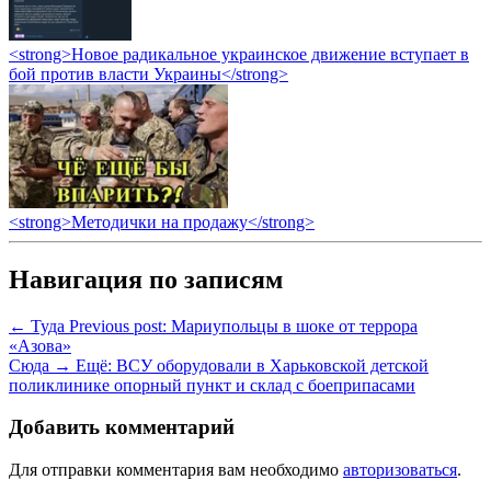
<strong>Новое радикальное украинское движение вступает в
бой против власти Украины</strong>
<strong>Методички на продажу</strong>
Навигация по записям
← Туда
Previous post:
Мариупольцы в шоке от террора
«Азова»
Сюда →
Ещё:
ВСУ оборудовали в Харьковской детской
поликлинике опорный пункт и склад с боеприпасами
Добавить комментарий
Для отправки комментария вам необходимо
авторизоваться
.