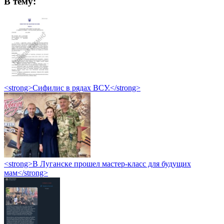
В тему:
<strong>Сифилис в рядах ВСУ.</strong>
<strong>В Луганске прошел мастер-класс для будущих
мам</strong>