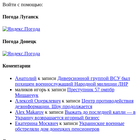
Войти с помощью:
Погода Луганск
Погода Донецк
Коментарии
Анатолий
к записи
Диверсионной группой ВСУ был
похищен военнослужащий Народной милиции ЛНР
маликов игорь
к записи
Преступник 57 омпбр
Мишанчук
Алексей Оцерклевич
к записи
Центр противодействия
дезинформации. Шоу продолжается
Alex Makarov
к записи
Выжать до последней капли — в
Украину возвращается игорный бизнес
Екатерина Москвич
к записи
Украинские военные
обстреляли дом донецких пенсионеров