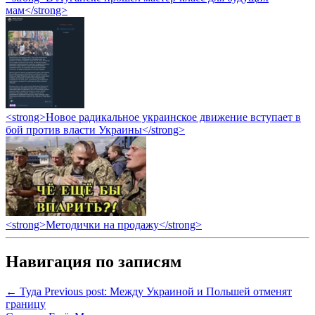
мам</strong>
<strong>Новое радикальное украинское движение вступает в
бой против власти Украины</strong>
<strong>Методички на продажу</strong>
Навигация по записям
← Туда
Previous post:
Между Украиной и Польшей отменят
границу