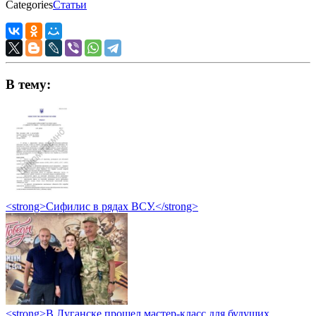
Categories
Статьи
В тему:
<strong>Сифилис в рядах ВСУ.</strong>
<strong>В Луганске прошел мастер-класс для будущих