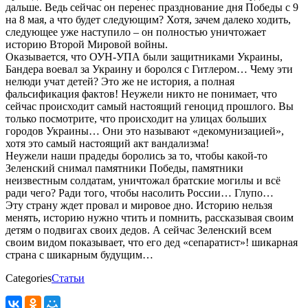
дальше. Ведь сейчас он перенес празднование дня Победы с 9
на 8 мая, а что будет следующим? Хотя, зачем далеко ходить,
следующее уже наступило – он полностью уничтожает
историю Второй Мировой войны.
Оказывается, что ОУН-УПА были защитниками Украины,
Бандера воевал за Украину и боролся с Гитлером… Чему эти
нелюди учат детей? Это же не история, а полная
фальсификация фактов! Неужели никто не понимает, что
сейчас происходит самый настоящий геноцид прошлого. Вы
только посмотрите, что происходит на улицах больших
городов Украины… Они это называют «декомунизацией»,
хотя это самый настоящий акт вандализма!
Неужели наши прадеды боролись за то, чтобы какой-то
Зеленский снимал памятники Победы, памятники
неизвестным солдатам, уничтожал братские могилы и всё
ради чего? Ради того, чтобы насолить России… Глупо…
Эту страну ждет провал и мировое дно. Историю нельзя
менять, историю нужно чтить и помнить, рассказывая своим
детям о подвигах своих дедов. А сейчас Зеленский всем
своим видом показывает, что его дед «сепаратист»! шикарная
страна с шикарным будущим…
Categories
Статьи