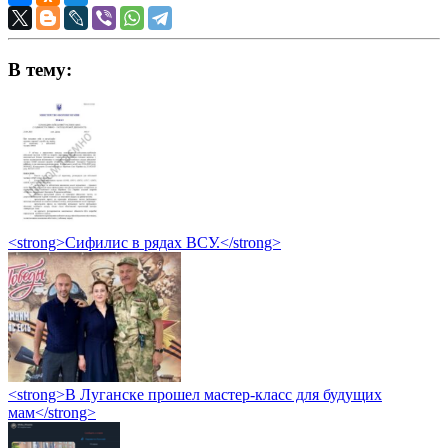
В тему:
<strong>Сифилис в рядах ВСУ.</strong>
<strong>В Луганске прошел мастер-класс для будущих
мам</strong>