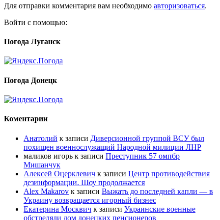
Для отправки комментария вам необходимо
авторизоваться
.
Войти с помощью:
Погода Луганск
Погода Донецк
Коментарии
Анатолий
к записи
Диверсионной группой ВСУ был
похищен военнослужащий Народной милиции ЛНР
маликов игорь
к записи
Преступник 57 омпбр
Мишанчук
Алексей Оцерклевич
к записи
Центр противодействия
дезинформации. Шоу продолжается
Alex Makarov
к записи
Выжать до последней капли — в
Украину возвращается игорный бизнес
Екатерина Москвич
к записи
Украинские военные
обстреляли дом донецких пенсионеров