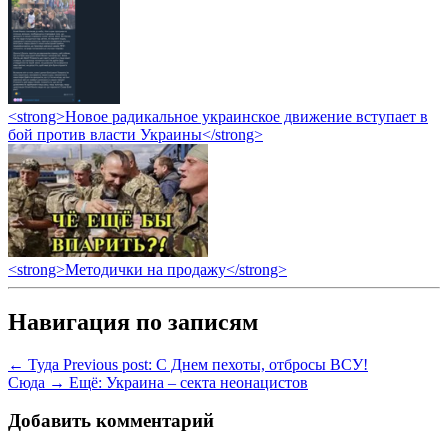
<strong>Новое радикальное украинское движение вступает в
бой против власти Украины</strong>
<strong>Методички на продажу</strong>
Навигация по записям
← Туда
Previous post:
С Днем пехоты, отбросы ВСУ!
Сюда →
Ещё:
Украина – секта неонацистов
Добавить комментарий