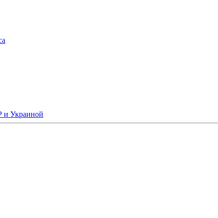
са
Р и Украиной