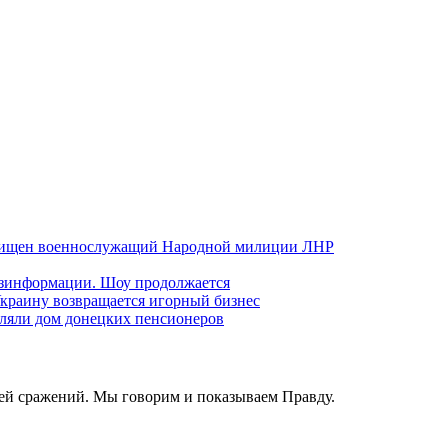
хищен военнослужащий Народной милиции ЛНР
езинформации. Шоу продолжается
краину возвращается игорный бизнес
ляли дом донецких пенсионеров
ей сражений. Мы говорим и показываем Правду.