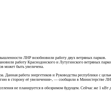
мышленности ЛНР возобновили работу двух ветряных парков.
новили работу Краснодонского и Лутугинского ветряных парков
ов может быть увеличена.
аза. Данная работа энергетиков и Руководства республики с цел
ргию в сторону её увеличения», — сообщили в Министерстве ЛН
еления не планируется в обозримом будущем. Сейчас же 1 кВт дл