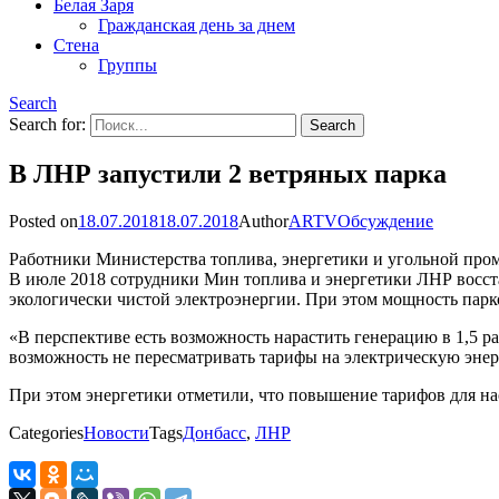
Белая Заря
Гражданская день за днем
Стена
Группы
Search
Search for:
В ЛНР запустили 2 ветряных парка
Posted on
18.07.2018
18.07.2018
Author
ARTV
Обсуждение
Работники Министерства топлива, энергетики и угольной про
В июле 2018 сотрудники Мин топлива и энергетики ЛНР восста
экологически чистой электроэнергии. При этом мощность парк
«В перспективе есть возможность нарастить генерацию в 1,5 р
возможность не пересматривать тарифы на электрическую эне
При этом энергетики отметили, что повышение тарифов для нас
Categories
Новости
Tags
Донбасс
,
ЛНР