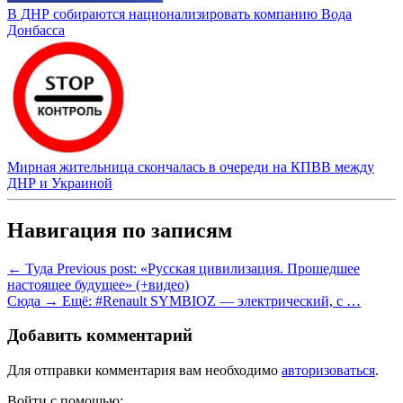
В ДНР собираются национализировать компанию Вода
Донбасса
Мирная жительница скончалась в очереди на КПВВ между
ДНР и Украиной
Навигация по записям
← Туда
Previous post:
«Русская цивилизация. Прошедшее
настоящее будущее» (+видео)
Сюда →
Ещё:
#Renault SYMBIOZ — электрический, с …
Добавить комментарий
Для отправки комментария вам необходимо
авторизоваться
.
Войти с помощью: