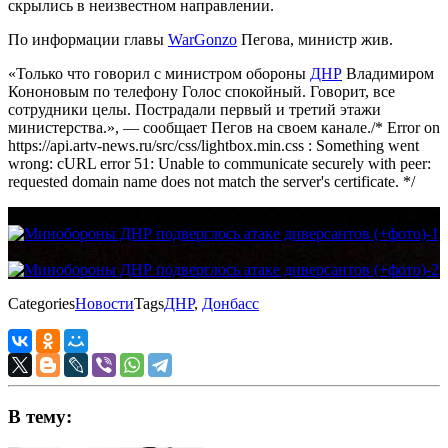
скрылись в неизвестном направлении.
По информации главы
WarGonzo
Пегова, министр жив.
«Только что говорил с министром обороны
ДНР
Владимиром
Кононовым по телефону Голос спокойный. Говорит, все
сотрудники целы. Пострадали первый и третий этажи
министерства.», — сообщает Пегов на своем канале./* Error on
https://api.artv-news.ru/src/css/lightbox.min.css : Something went
wrong: cURL error 51: Unable to communicate securely with peer:
requested domain name does not match the server's certificate. */
Categories
Новости
Tags
ДНР
,
Донбасс
В тему: