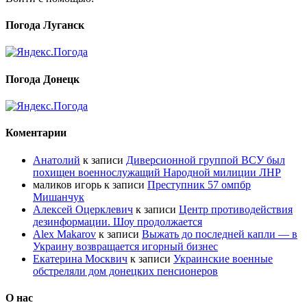
Погода Луганск
Погода Донецк
Коментарии
Анатолий
к записи
Диверсионной группой ВСУ был
похищен военнослужащий Народной милиции ЛНР
маликов игорь
к записи
Преступник 57 омпбр
Мишанчук
Алексей Оцерклевич
к записи
Центр противодействия
дезинформации. Шоу продолжается
Alex Makarov
к записи
Выжать до последней капли — в
Украину возвращается игорный бизнес
Екатерина Москвич
к записи
Украинские военные
обстреляли дом донецких пенсионеров
О нас