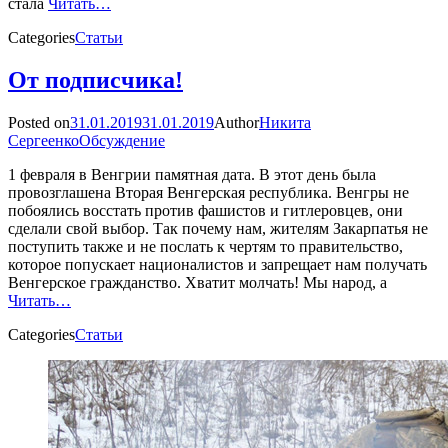
стала
Читать…
Categories
Статьи
От подписчика!
Posted on
31.01.2019
31.01.2019
Author
Никита
Сергеенко
Обсуждение
1 февраля в Венгрии памятная дата. В этот день была
провозглашена Вторая Венгерская республика. Венгры не
побоялись восстать против фашистов и гитлеровцев, они
сделали свой выбор. Так почему нам, жителям Закарпатья не
поступить также и не послать к чертям то правительство,
которое попускает националистов и запрещает нам получать
Венгерское гражданство. Хватит молчать! Мы народ, а
Читать…
Categories
Статьи