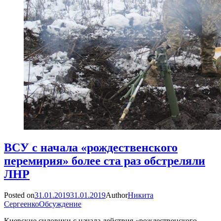
ВСУ с начала «рождественского
перемирия» более ста раз обстреляли
ЛНР
Posted on
31.01.2019
31.01.2019
Author
Никита
Сергеенко
Обсуждение
Киевские силовики с начала действия «рождественского