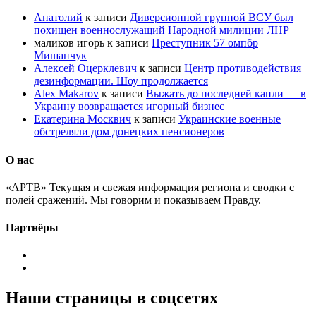
Анатолий
к записи
Диверсионной группой ВСУ был
похищен военнослужащий Народной милиции ЛНР
маликов игорь
к записи
Преступник 57 омпбр
Мишанчук
Алексей Оцерклевич
к записи
Центр противодействия
дезинформации. Шоу продолжается
Alex Makarov
к записи
Выжать до последней капли — в
Украину возвращается игорный бизнес
Екатерина Москвич
к записи
Украинские военные
обстреляли дом донецких пенсионеров
О нас
«АРТВ» Текущая и свежая информация региона и сводки с
полей сражений. Мы говорим и показываем Правду.
Партнёры
Наши страницы в соцсетях