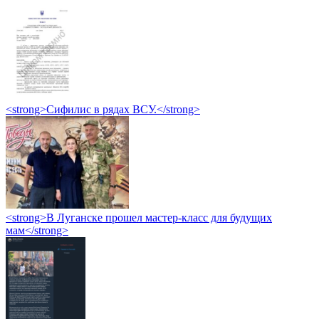
<strong>Сифилис в рядах ВСУ.</strong>
<strong>В Луганске прошел мастер-класс для будущих
мам</strong>