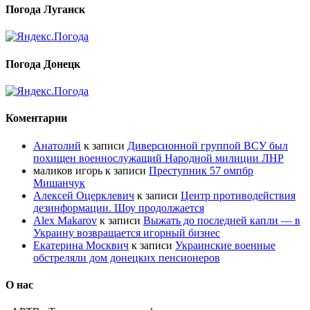
Погода Луганск
Погода Донецк
Коментарии
Анатолий
к записи
Диверсионной группой ВСУ был
похищен военнослужащий Народной милиции ЛНР
маликов игорь
к записи
Преступник 57 омпбр
Мишанчук
Алексей Оцерклевич
к записи
Центр противодействия
дезинформации. Шоу продолжается
Alex Makarov
к записи
Выжать до последней капли — в
Украину возвращается игорный бизнес
Екатерина Москвич
к записи
Украинские военные
обстреляли дом донецких пенсионеров
О нас