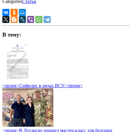
Categories
Статьи
В тему:
<strong>Сифилис в рядах ВСУ.</strong>
<strong>В Луганске прошел мастер-класс для будущих