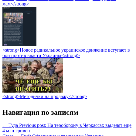
мам</strong>
<strong>Новое радикальное украинское движение вступает в
бой против власти Украины</strong>
<strong>Методички на продажу</strong>
Навигация по записям
← Туда
Previous post:
На тероборону в Черкассах выделят еще
4 млн гривен