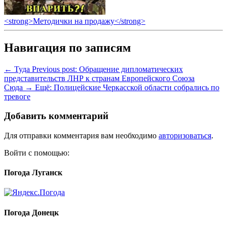
<strong>Методички на продажу</strong>
Навигация по записям
← Туда
Previous post:
Обращение дипломатических
представительств ЛНР к странам Европейского Союза
Сюда →
Ещё:
Полицейские Черкасской области собрались по
тревоге
Добавить комментарий
Для отправки комментария вам необходимо
авторизоваться
.
Войти с помощью:
Погода Луганск
Погода Донецк