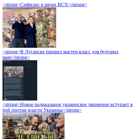
<strong>Сифилис в рядах ВСУ.</strong>
<strong>В Луганске прошел мастер-класс для будущих
мам</strong>
<strong>Новое радикальное украинское движение вступает в
бой против власти Украины</strong>