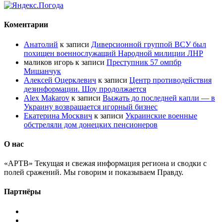
Коментарии
Анатолий
к записи
Диверсионной группой ВСУ был
похищен военнослужащий Народной милиции ЛНР
маликов игорь
к записи
Преступник 57 омпбр
Мишанчук
Алексей Оцерклевич
к записи
Центр противодействия
дезинформации. Шоу продолжается
Alex Makarov
к записи
Выжать до последней капли — в
Украину возвращается игорный бизнес
Екатерина Москвич
к записи
Украинские военные
обстреляли дом донецких пенсионеров
О нас
«АРТВ» Текущая и свежая информация региона и сводки с
полей сражений. Мы говорим и показываем Правду.
Партнёры