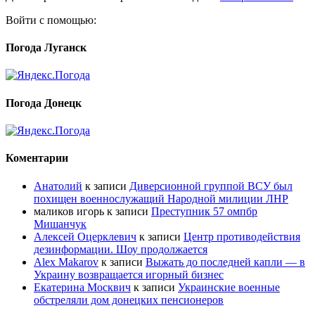
Войти с помощью:
Погода Луганск
Погода Донецк
Коментарии
Анатолий
к записи
Диверсионной группой ВСУ был
похищен военнослужащий Народной милиции ЛНР
маликов игорь
к записи
Преступник 57 омпбр
Мишанчук
Алексей Оцерклевич
к записи
Центр противодействия
дезинформации. Шоу продолжается
Alex Makarov
к записи
Выжать до последней капли — в
Украину возвращается игорный бизнес
Екатерина Москвич
к записи
Украинские военные
обстреляли дом донецких пенсионеров