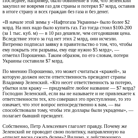
Последнее, например, было обвинение в том, что Зеленский
закупил не вовремя газ для страны и потерял $7 млрд, оставив
в итоге страну и всех граждан без газа и без денег.
«В начале этой зимы у «Нафтогаза Украины» было более $2
млрд. На них надо было купить газ. Газ тогда стоил $100-200
(за 1 тыс. куб. м) — в 10 раз дешевле, чем сегодняшняя цена.
Вследствие этого за год нет этих 2 млрд, они исчезли.
Витренко подписал заявку в правительство о том, что, чтобы
ему покрыть эти разрывы, ему еще нужно $5 млрд», —
отметил Порошенко. Таким образом, по его словам, потери
Украины составили $7 млрд.
По мнению Порошенко, это может считаться «кражей», за
которую должен нести ответственность президент страны
Владимир Зеленский. «Кто несет ответственность за потерю,
убытки или кражу — придумайте любое название — $7 млрд?
Господин Зеленский, если вы не называете и не привлекаете к
ответственности тех, кто совершил это преступление, то это
означает, что этот вопрос непосредственно к вам, — вы
способствовали тому, чтобы эти доллары были украдены», —
полагает бывший президент.
Собственно, Петр Алексеевич глаголет правду. Почему же
Зеленский не проводит свою политику, направленную на
«придет весна сажать будем»? Видимо, у действующего