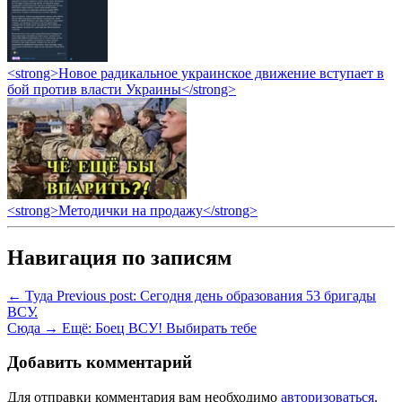
<strong>Новое радикальное украинское движение вступает в
бой против власти Украины</strong>
<strong>Методички на продажу</strong>
Навигация по записям
← Туда
Previous post:
Сегодня день образования 53 бригады
ВСУ.
Сюда →
Ещё:
Боец ВСУ! Выбирать тебе
Добавить комментарий
Для отправки комментария вам необходимо
авторизоваться
.