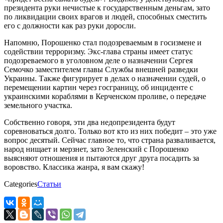
президента руки нечистые к государственным деньгам, зато
по ликвидации своих врагов и людей, способных сместить
его с должности как раз руки доросли.
Напомню, Порошенко стал подозреваемым в госизмене и
содействии терроризму. Экс-глава страны имеет статус
подозреваемого в уголовном деле о назначении Сергея
Семочко заместителем главы Службы внешней разведки
Украины. Также фигурирует в делах о назначении судей, о
перемещении картин через госграницу, об инциденте с
украинскими кораблями в Керченском проливе, о передаче
земельного участка.
Собственно говоря, эти два недопрезидента будут
соревноваться долго. Только вот кто из них победит – это уже
вопрос десятый. Сейчас главное то, что страна разваливается,
народ нищает и мерзнет, зато Зеленский с Порошенко
выясняют отношения и пытаются друг друга посадить за
воровство. Классика жанра, я вам скажу!
Categories
Статьи