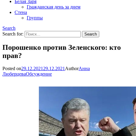
Белая Заря
Гражданская день за днем
Стена
Группы
Search
Search for:
Порошенко против Зеленского: кто
прав?
Posted on
29.12.2021
29.12.2021
Author
Анна
Люберцева
Обсуждение