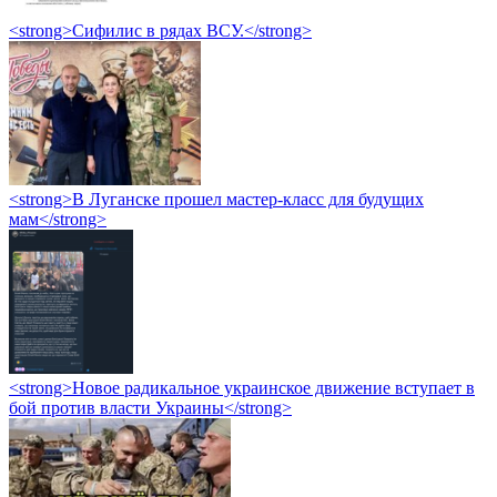
<strong>Сифилис в рядах ВСУ.</strong>
<strong>В Луганске прошел мастер-класс для будущих
мам</strong>
<strong>Новое радикальное украинское движение вступает в
бой против власти Украины</strong>