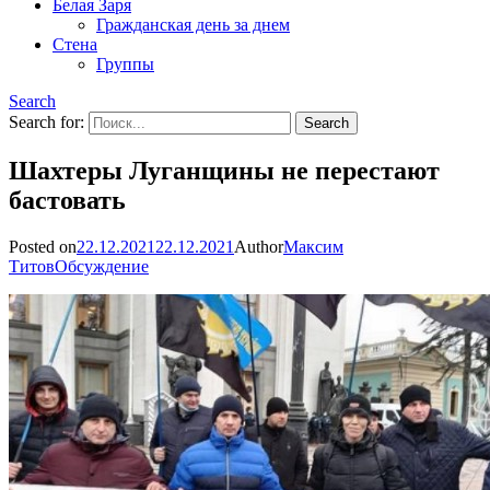
Белая Заря
Гражданская день за днем
Стена
Группы
Search
Search for:
Шахтеры Луганщины не перестают
бастовать
Posted on
22.12.2021
22.12.2021
Author
Максим
Титов
Обсуждение