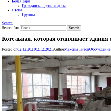
Белая Заря
Гражданская день за днем
Стена
Группы
Search
Search for:
Котельная, которая отапливает здания
Posted on
02.12.2021
02.12.2021
Author
Максим Титов
Обсуждение