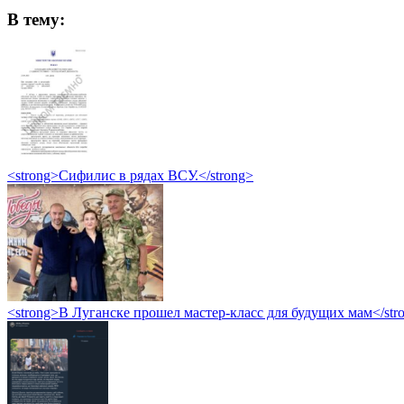
В тему:
<strong>Сифилис в рядах ВСУ.</strong>
<strong>В Луганске прошел мастер-класс для будущих мам</str