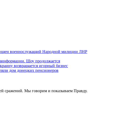
хищен военнослужащий Народной милиции ЛНР
езинформации. Шоу продолжается
краину возвращается игорный бизнес
ляли дом донецких пенсионеров
ей сражений. Мы говорим и показываем Правду.