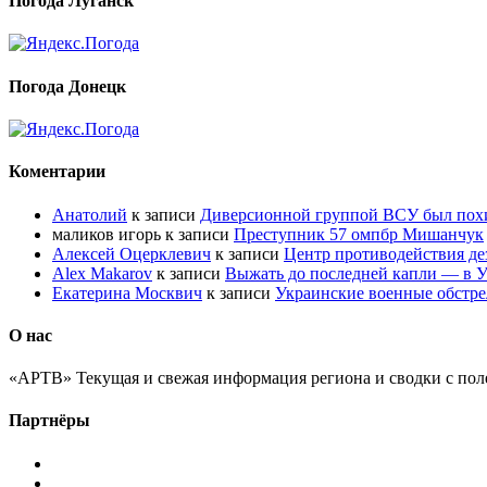
Погода Луганск
Погода Донецк
Коментарии
Анатолий
к записи
Диверсионной группой ВСУ был по
маликов игорь
к записи
Преступник 57 омпбр Мишанчук
Алексей Оцерклевич
к записи
Центр противодействия д
Alex Makarov
к записи
Выжать до последней капли — в У
Екатерина Москвич
к записи
Украинские военные обстре
О нас
«АРТВ» Текущая и свежая информация региона и сводки с пол
Партнёры