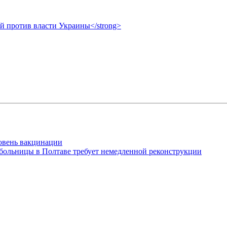
ой против власти Украины</strong>
овень вакцинации
й больницы в Полтаве требует немедленной реконструкции