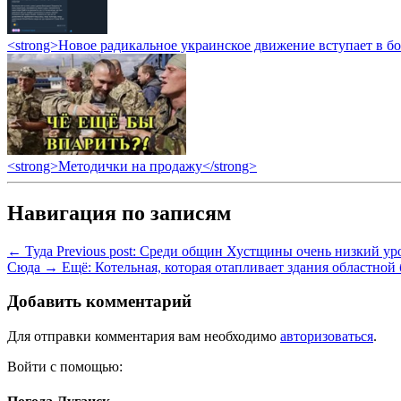
<strong>Новое радикальное украинское движение вступает в б
<strong>Методички на продажу</strong>
Навигация по записям
← Туда
Previous post:
Среди общин Хустщины очень низкий ур
Сюда →
Ещё:
Котельная, которая отапливает здания областно
Добавить комментарий
Для отправки комментария вам необходимо
авторизоваться
.
Войти с помощью: