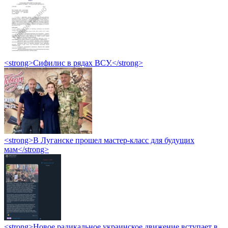
<strong>Сифилис в рядах ВСУ.</strong>
<strong>В Луганске прошел мастер-класс для будущих
мам</strong>
<strong>Новое радикальное украинское движение вступает в