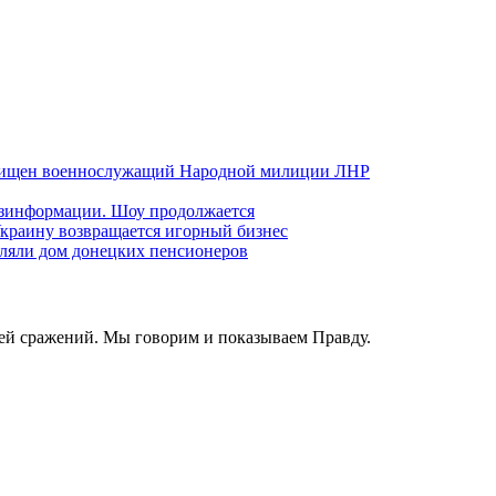
хищен военнослужащий Народной милиции ЛНР
езинформации. Шоу продолжается
краину возвращается игорный бизнес
ляли дом донецких пенсионеров
ей сражений. Мы говорим и показываем Правду.