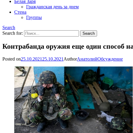
Белая Заря
Гражданская день за днем
Стена
Группы
Search
Search for:
Контрабанда оружия еще один способ 
Posted on
25.10.2021
25.10.2021
Author
Анатолий
Обсуждение