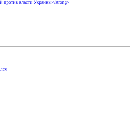
ой против власти Украины</strong>
лся