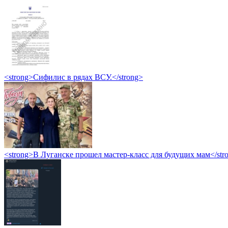
<strong>Сифилис в рядах ВСУ.</strong>
<strong>В Луганске прошел мастер-класс для будущих мам</str