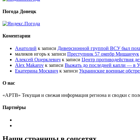
Погода Донецк
Коментарии
Анатолий
к записи
Диверсионной группой ВСУ был по
маликов игорь
к записи
Преступник 57 омпбр Мишанчук
Алексей Оцерклевич
к записи
Центр противодействия д
Alex Makarov
к записи
Выжать до последней капли — в У
Екатерина Москвич
к записи
Украинские военные обстре
О нас
«АРТВ» Текущая и свежая информация региона и сводки с пол
Партнёры
Наши страницы в соцсетях