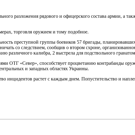
ого разложения рядового и офицерского состава армии, а такж
ерах, торговля оружием и тому подобное.
ность преступной группы боевиков 57 бригады, планировавших с
ничать со следствием, сообщив о втором схроне, организованно
ю различного калибра, 2 выстрела для подствольного гранатоме
ями ОТГ «Север», способствует процветанию контрабанды оруж
ентральных и западных областях Украины.
ство инцидентов растет с каждым днем. Попустительство и напл