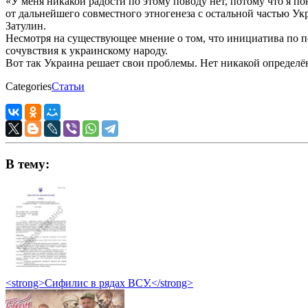
«У меня никакой радости по этому поводу нет, потому что я пон
от дальнейшего совместного этногенеза с остальной частью Укр
Затулин.
Несмотря на существующее мнение о том, что инициатива по п
сочувствия к украинскому народу.
Вот так Украина решает свои проблемы. Нет никакой определён
Categories
Статьи
В тему:
<strong>Сифилис в рядах ВСУ.</strong>