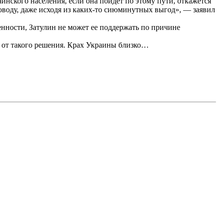
раинского населения, если она пойдет по этому пути, откажется
поводу, даже исходя из каких-то сиюминутных выгод», — заявил
енности, Затулин не может ее поддержать по причине
и от такого решения. Крах Украины близко…