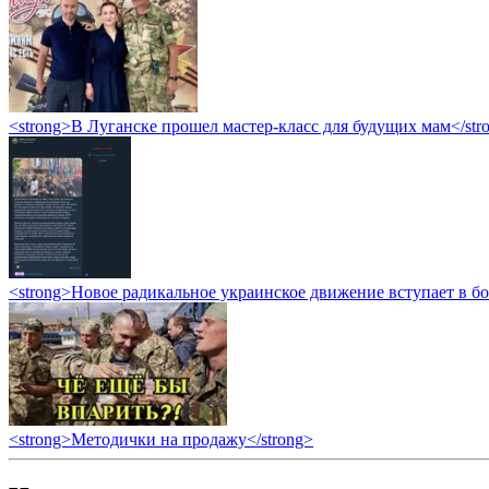
<strong>В Луганске прошел мастер-класс для будущих мам</str
<strong>Новое радикальное украинское движение вступает в б
<strong>Методички на продажу</strong>