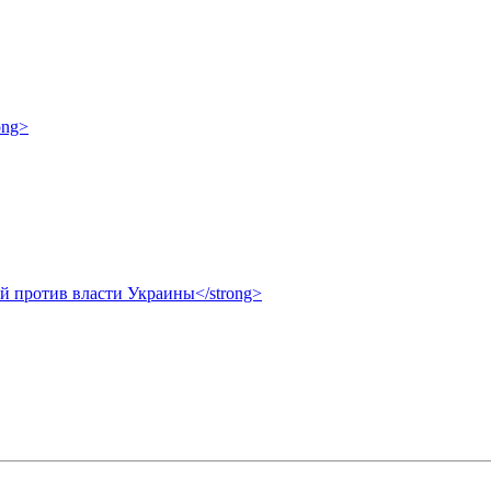
ong>
ой против власти Украины</strong>