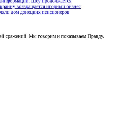
езинформации. Шоу продолжается
краину возвращается игорный бизнес
ляли дом донецких пенсионеров
ей сражений. Мы говорим и показываем Правду.