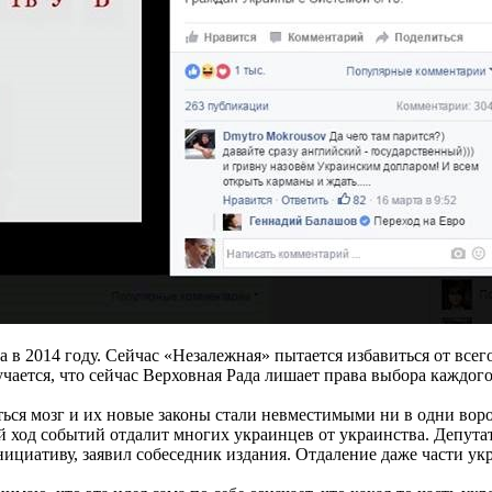
в 2014 году. Сейчас «Незалежная» пытается избавиться от всего,
лучается, что сейчас Верховная Рада лишает права выбора каждо
аться мозг и их новые законы стали невместимыми ни в одни вор
кой ход событий отдалит многих украинцев от украинства. Депу
иативу, заявил собеседник издания. Отдаление даже части укр