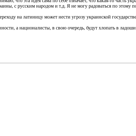
имаю, что эта идея сама по себе означает, что какая-то часть ук
аины, с русским народом и т.д. Я не могу радоваться по этому 
ереходу на латиницу может нести угрозу украинской государств
ности, а националисты, в свою очередь, будут хлопать в ладош