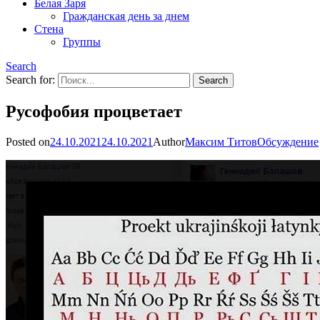
Белая Заря
Гражданская день за днем
Стена
Группы
Search
Search for:
Русофобия процветает
Posted on
24.10.2021
24.10.2021
Author
Максим Титов
Обсуждение