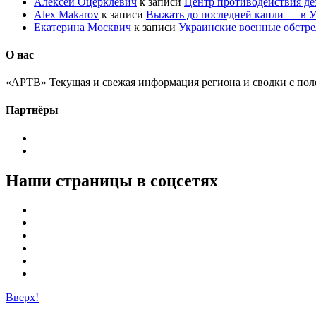
Алексей Оцерклевич
к записи
Центр противодействия д
Alex Makarov
к записи
Выжать до последней капли — в У
Екатерина Москвич
к записи
Украинские военные обстре
О нас
«АРТВ» Текущая и свежая информация региона и сводки с пол
Партнёры
Наши страницы в соцсетях
Вверх!