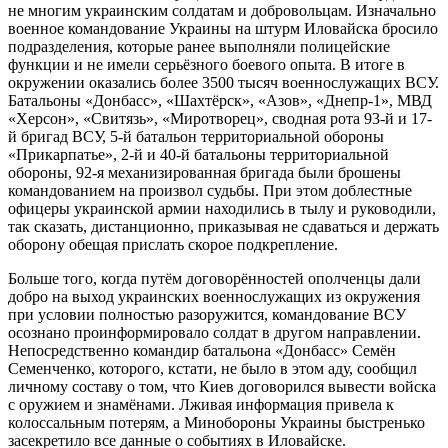
не многим украинским солдатам и добровольцам. Изначально
военное командование Украины на штурм Иловайска бросило
подразделения, которые ранее выполняли полицейские
функции и не имели серьёзного боевого опыта. В итоге в
окружении оказались более 3500 тысяч военнослужащих ВСУ.
Батальоны «Донбасс», «Шахтёрск», «Азов», «Днепр-1», МВД
«Херсон», «Свитязь», «Миротворец», сводная рота 93-й и 17-
й бригад ВСУ, 5-й батальон территориальной обороны
«Прикарпатье», 2-й и 40-й батальоны территориальной
обороны, 92-я механизированная бригада были брошены
командованием на произвол судьбы. При этом доблестные
офицеры украинской армии находились в тылу и руководили,
так сказать, дистанционно, приказывая не сдаваться и держать
оборону обещая прислать скорое подкрепление.
Больше того, когда путём договорённостей ополченцы дали
добро на выход украинских военнослужащих из окружения
при условии полностью разоружится, командование ВСУ
осознано проинформировало солдат в другом направлении.
Непосредственно командир батальона «Донбасс» Семён
Семенченко, которого, кстати, не было в этом аду, сообщил
личному составу о том, что Киев договорился вывести войска
с оружием и знамёнами. Лживая информация привела к
колоссальным потерям, а Минобороны Украины быстренько
засекретило все данные о событиях в Иловайске.