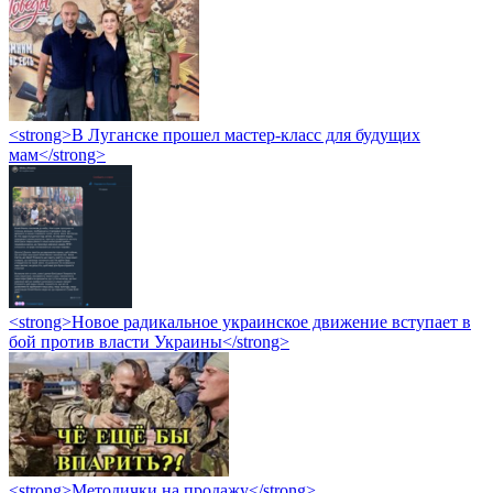
<strong>В Луганске прошел мастер-класс для будущих
мам</strong>
<strong>Новое радикальное украинское движение вступает в
бой против власти Украины</strong>
<strong>Методички на продажу</strong>