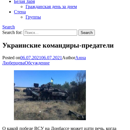
Белая Заря
Гражданская день за днем
Стена
Группы
Search
Search for:
Украинские командиры-предатели
Posted on
06.07.2021
06.07.2021
Author
Анна
Люберцева
Обсуждение
О какой победе ВСУ на Донбассе может идти речь, когда