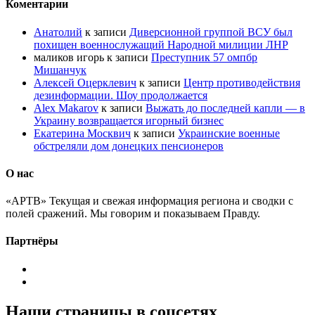
Коментарии
Анатолий
к записи
Диверсионной группой ВСУ был
похищен военнослужащий Народной милиции ЛНР
маликов игорь
к записи
Преступник 57 омпбр
Мишанчук
Алексей Оцерклевич
к записи
Центр противодействия
дезинформации. Шоу продолжается
Alex Makarov
к записи
Выжать до последней капли — в
Украину возвращается игорный бизнес
Екатерина Москвич
к записи
Украинские военные
обстреляли дом донецких пенсионеров
О нас
«АРТВ» Текущая и свежая информация региона и сводки с
полей сражений. Мы говорим и показываем Правду.
Партнёры
Наши страницы в соцсетях