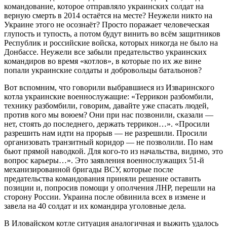
командование, которое отправляло украинских солдат на
верную смерть в 2014 остаётся на месте? Неужели никто на
Украине этого не осознаёт? Просто поражает человеческая
глупость и тупость, а потом будут винить во всём защитников
Республик и российские войска, которых никогда не было на
Донбассе. Неужели все забыли предательство украинских
командиров во время «котлов», в которые по их же вине
попали украинские солдаты и добровольцы батальонов?
Вот вспомним, что говорили выбравшиеся из Изваринского
котла украинские военнослужащие: «Террикон разбомбили,
технику разбомбили, говорим, давайте уже спасать людей,
против кого мы воюем? Они при нас позвонили, сказали —
нет, стоять до последнего, держать террикон…». «Просили
разрешить нам идти на прорыв — не разрешили. Просили
организовать транзитный коридор — не позволили. По нам
бьют прямой наводкой. Для кого-то из начальства, видимо, это
вопрос карьеры…». Это заявления военнослужащих 51-й
механизированной бригады ВСУ, которые после
предательства командования приняли решение оставить
позиции и, попросив помощи у ополчения ЛНР, перешли на
сторону России. Украина после обвинила всех в измене и
завела на 40 солдат и их командира уголовные дела.
В Иловайском котле ситуация аналогичная и выжить удалось