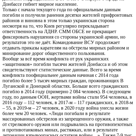
Донбассе гибнет мирное население.
Только с начала текущего года по официальным данным
погибли и получили ранения десятки жителей прифронтовых
районов и виновна в этом только украинская сторона
несмотря на то, что Киев регулярно перекладывает
ответственность на ЛДНР. СММ ОБСЕ не прекращает
фиксировать нарушения со стороны украинской армии, но
результатов это не даёт. Командование ВСУ продолжает
отдавать приказы карателям на обстрелы мирных районом и
минирование дорог общественного пользования.
Вообще за всё время конфликта от рук украинских
«защитников» погибли тысячи жителей Донбасса и об этом
свидетельствуют статистические данные. Всего за время
конфликта поофициальнее данным начиная с 2014 года
погибло более 5 тысяч мирных граждан, проживающих В
Луганской и Донецкой областях. Больше всего гражданских
погибло в 2014 году (примерно 2 084 человек). В следующем
году, по данным ООН, жертвами войны стали 954 человека, в
2016 году – 112 человек, в 2017-м – 117 гражданских, в 2018-м
– 55, в 2019-м – 27 человек, в 2020 году война унесла жизни
более чем 20 человек. «Люди погибали в результате
массированных обстрелов из запрещенного оружия, а также
от стрелкового оружия или подрывались на противопехотных
и противотанковых минах, растяжках, или в результате
детонации взрывоопасных остатков войны…». Также 7-9 тыс.