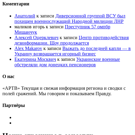
Коментарии
Анатолий
к записи
Диверсионной группой ВСУ был
похищен военнослужащий Народной милиции ЛНР
маликов игорь
к записи
Преступник 57 омпбр
Мишанчук
Алексей Оцерклевич
к записи
Центр противодействия
дезинформации. Шоу продолжается
Alex Makarov
к записи
Выжать до последней капли — в
Украину возвращается игорный бизнес
Екатерина Москвич
к записи
Украинские военные
обстреляли дом донецких пенсионеров
О нас
«АРТВ» Текущая и свежая информация региона и сводки с
полей сражений. Мы говорим и показываем Правду.
Партнёры