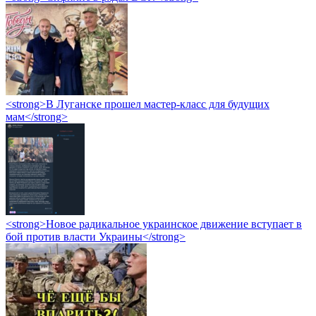
<strong>В Луганске прошел мастер-класс для будущих
мам</strong>
<strong>Новое радикальное украинское движение вступает в
бой против власти Украины</strong>