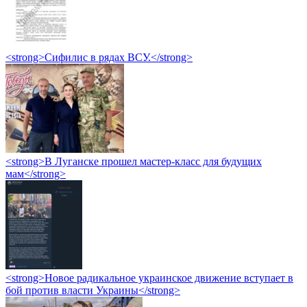
<strong>Сифилис в рядах ВСУ.</strong>
<strong>В Луганске прошел мастер-класс для будущих
мам</strong>
<strong>Новое радикальное украинское движение вступает в
бой против власти Украины</strong>