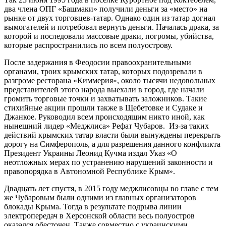
два члена ОПГ «Башмаки» получили деньги за «место» на
рынке от двух торговцев-татар. Однако один из татар догнал
вымогателей и потребовал вернуть деньги. Началась драка, за
которой и последовали массовые драки, погромы, убийства,
которые распространились по всем полуострову.
После задержания в Феодосии правоохранительными
органами, троих крымских татар, которых подозревали в
разгроме ресторана «Киммерия», около тысячи недовольных
представителей этого народа выехали в город, где начали
громить торговые точки и захватывать заложников. Такие
стихийные акции прошли также в Щебетовке и Судаке и
Джанкое. Руководил всем происходящим никто иной, как
нынешний лидер «Меджлиса» Рефат Чубаров. Из-за таких
действий крымских татар власти были вынуждены перекрыть
дорогу на Симферополь, а для разрешения данного конфликта
Президент Украины Леонид Кучма издал Указ «О
неотложных мерах по устранению нарушений законности и
правопорядка в Автономной Республике Крым».
Двадцать лет спустя, в 2015 году меджлисовцы во главе с тем
же Чубаровым были одними из главных организаторов
блокады Крыма. Тогда в результате подрыва линии
электропередач в Херсонской области весь полуостров
оказался обесточен. Также совместно с украинскими