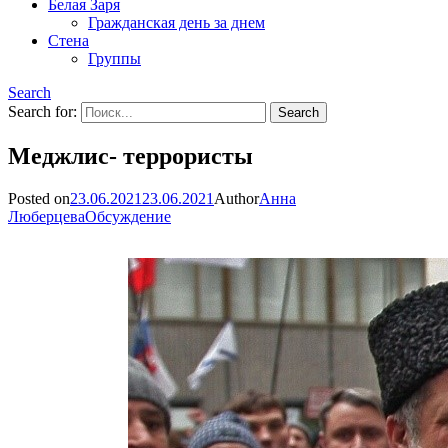
Белая Заря
Гражданская день за днем
Стена
Группы
Search
Search for:
Меджлис- террористы
Posted on
23.06.2021
23.06.2021
Author
Анна
Люберцева
Обсуждение