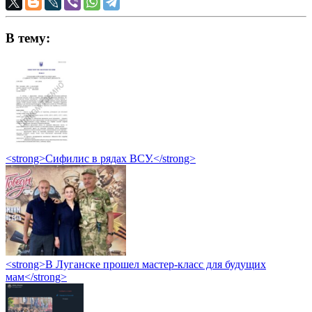
В тему:
<strong>Сифилис в рядах ВСУ.</strong>
<strong>В Луганске прошел мастер-класс для будущих
мам</strong>