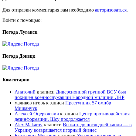
Для отправки комментария вам необходимо
авторизоваться
.
Войти с помощью:
Погода Луганск
Погода Донецк
Коментарии
Анатолий
к записи
Диверсионной группой ВСУ был
похищен военнослужащий Народной милиции ЛНР
маликов игорь
к записи
Преступник 57 омпбр
Мишанчук
Алексей Оцерклевич
к записи
Центр противодействия
дезинформации. Шоу продолжается
Alex Makarov
к записи
Выжать до последней капли — в
Украину возвращается игорный бизнес
Екатерина Москвич
к записи
Украинские военные