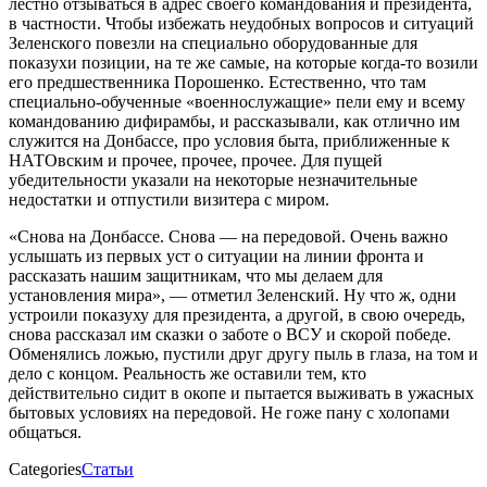
лестно отзываться в адрес своего командования и президента,
в частности. Чтобы избежать неудобных вопросов и ситуаций
Зеленского повезли на специально оборудованные для
показухи позиции, на те же самые, на которые когда-то возили
его предшественника Порошенко. Естественно, что там
специально-обученные «военнослужащие» пели ему и всему
командованию дифирамбы, и рассказывали, как отлично им
служится на Донбассе, про условия быта, приближенные к
НАТОвским и прочее, прочее, прочее. Для пущей
убедительности указали на некоторые незначительные
недостатки и отпустили визитера с миром.
«Снова на Донбассе. Снова — на передовой. Очень важно
услышать из первых уст о ситуации на линии фронта и
рассказать нашим защитникам, что мы делаем для
установления мира», — отметил Зеленский. Ну что ж, одни
устроили показуху для президента, а другой, в свою очередь,
снова рассказал им сказки о заботе о ВСУ и скорой победе.
Обменялись ложью, пустили друг другу пыль в глаза, на том и
дело с концом. Реальность же оставили тем, кто
действительно сидит в окопе и пытается выживать в ужасных
бытовых условиях на передовой. Не гоже пану с холопами
общаться.
Categories
Статьи