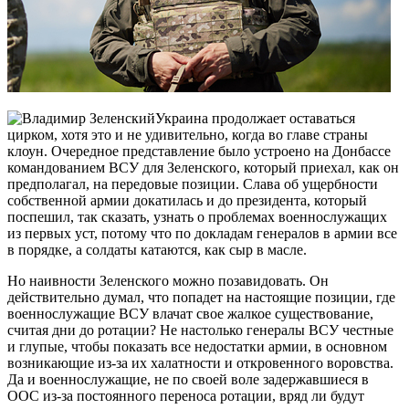
Украина продолжает оставаться
цирком, хотя это и не удивительно, когда во главе страны
клоун. Очередное представление было устроено на Донбассе
командованием ВСУ для Зеленского, который приехал, как он
предполагал, на передовые позиции. Слава об ущербности
собственной армии докатилась и до президента, который
поспешил, так сказать, узнать о проблемах военнослужащих
из первых уст, потому что по докладам генералов в армии все
в порядке, а солдаты катаются, как сыр в масле.
Но наивности Зеленского можно позавидовать. Он
действительно думал, что попадет на настоящие позиции, где
военнослужащие ВСУ влачат свое жалкое существование,
считая дни до ротации? Не настолько генералы ВСУ честные
и глупые, чтобы показать все недостатки армии, в основном
возникающие из-за их халатности и откровенного воровства.
Да и военнослужащие, не по своей воле задержавшиеся в
ООС из-за постоянного переноса ротации, вряд ли будут