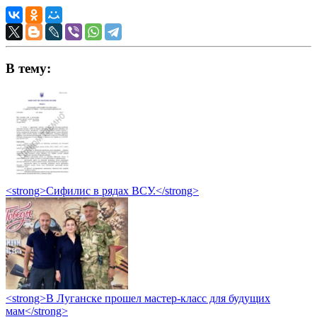
В тему:
<strong>Сифилис в рядах ВСУ.</strong>
<strong>В Луганске прошел мастер-класс для будущих
мам</strong>