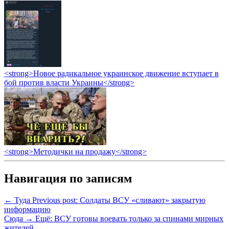
<strong>Новое радикальное украинское движение вступает в
бой против власти Украины</strong>
<strong>Методички на продажу</strong>
Навигация по записям
← Туда
Previous post:
Солдаты ВСУ «сливают» закрытую
информацию
Сюда →
Ещё:
ВСУ готовы воевать только за спинами мирных
жителей