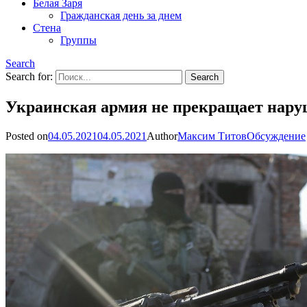
Белая Заря
Гражданская день за днем
Стена
Группы
Search
Search for:
Украинская армия не прекращает нар
Posted on
04.05.2021
04.05.2021
Author
Максим Титов
Обсуждение