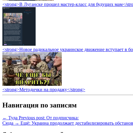
<strong>В Луганске прошел мастер-класс для будущих мам</str
<strong>Новое радикальное украинское движение вступает в б
<strong>Методички на продажу</strong>
Навигация по записям
← Туда
Previous post:
От подписчика:
Сюда →
Ещё:
Украина продолжает дестабилизировать обстано