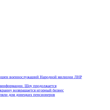
хищен военнослужащий Народной милиции ЛНР
езинформации. Шоу продолжается
краину возвращается игорный бизнес
ляли дом донецких пенсионеров