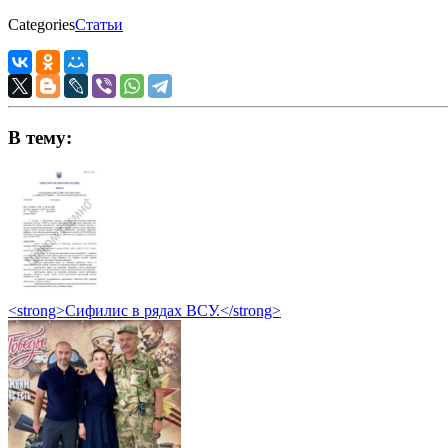
Categories
Статьи
В тему:
<strong>Сифилис в рядах ВСУ.</strong>