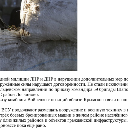
одной милиции ЛНР и ДНР в нарушении дополнительных мер по
ооружённые силы нарушают договорённости. Не стали исключени
альцевском направлении по приказу командира 59 бригады Шапов
С район Логвиново.
азу комбрига Войченко с позиций вблизи Крымского вели огонь
р, ВСУ продолжают размещать вооружение и военную технику в 
 трёх боевых бронированных машин в жилом районе населённог
у близ жилых районов и объектов гражданской инфраструктуры. 
онбассе пока ещё рано.