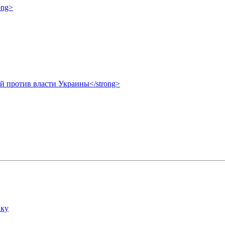
ong>
ой против власти Украины</strong>
вку