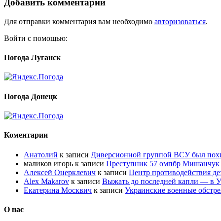
Добавить комментарий
Для отправки комментария вам необходимо
авторизоваться
.
Войти с помощью:
Погода Луганск
Погода Донецк
Коментарии
Анатолий
к записи
Диверсионной группой ВСУ был по
маликов игорь
к записи
Преступник 57 омпбр Мишанчук
Алексей Оцерклевич
к записи
Центр противодействия д
Alex Makarov
к записи
Выжать до последней капли — в У
Екатерина Москвич
к записи
Украинские военные обстре
О нас