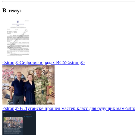
В тему:
<strong>Сифилис в рядах ВСУ.</strong>
<strong>В Луганске прошел мастер-класс для будущих мам</str