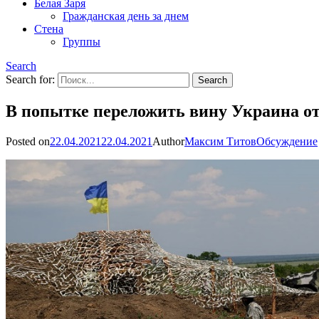
Белая Заря
Гражданская день за днем
Стена
Группы
Search
Search for:
В попытке переложить вину Украина о
Posted on
22.04.2021
22.04.2021
Author
Максим Титов
Обсуждение