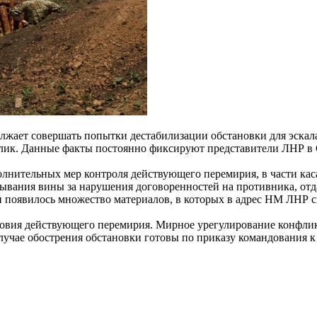
олжает совершать попытки дестабилизации обстановки для эск
блик. Данные факты постоянно фиксируют представители ЛНР в
лнительных мер контроля действующего перемирия, в части кас
ывания вины за нарушения договоренностей на противника, отд
и появилось множество материалов, в которых в адрес НМ ЛНР с
вия действующего перемирия. Мирное урегулирование конфлик
лучае обострения обстановки готовы по приказу командования к