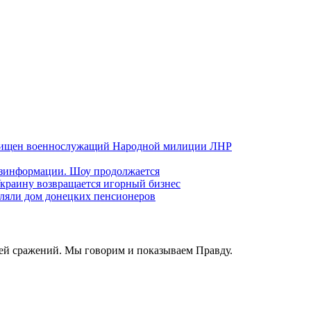
хищен военнослужащий Народной милиции ЛНР
езинформации. Шоу продолжается
краину возвращается игорный бизнес
ляли дом донецких пенсионеров
ей сражений. Мы говорим и показываем Правду.