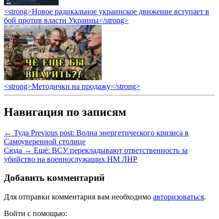
<strong>Новое радикальное украинское движение вступает в
бой против власти Украины</strong>
<strong>Методички на продажу</strong>
Навигация по записям
← Туда
Previous post:
Волна энергетического кризиса в
Самоуверенной столице
Сюда →
Ещё:
ВСУ перекладывают ответственность за
убийство на военнослужащих НМ ЛНР
Добавить комментарий
Для отправки комментария вам необходимо
авторизоваться
.
Войти с помощью: