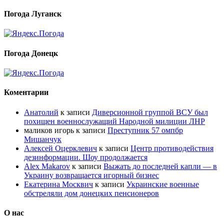
Погода Луганск
Погода Донецк
Коментарии
Анатолий
к записи
Диверсионной группой ВСУ был
похищен военнослужащий Народной милиции ЛНР
маликов игорь
к записи
Преступник 57 омпбр
Мишанчук
Алексей Оцерклевич
к записи
Центр противодействия
дезинформации. Шоу продолжается
Alex Makarov
к записи
Выжать до последней капли — в
Украину возвращается игорный бизнес
Екатерина Москвич
к записи
Украинские военные
обстреляли дом донецких пенсионеров
О нас