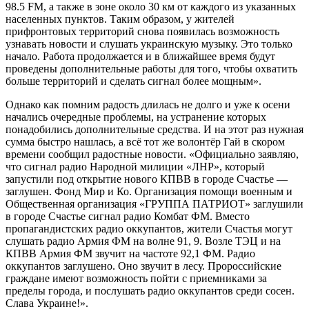
98.5 FM, а также в зоне около 30 км от каждого из указанных
населенных пунктов. Таким образом, у жителей
прифронтовых территорий снова появилась возможность
узнавать новости и слушать украинскую музыку. Это только
начало. Работа продолжается и в ближайшее время будут
проведены дополнительные работы для того, чтобы охватить
больше территорий и сделать сигнал более мощным».
Однако как помним радость длилась не долго и уже к осени
начались очередные проблемы, на устранение которых
понадобились дополнительные средства. И на этот раз нужная
сумма быстро нашлась, а всё тот же волонтёр Гай в скором
времени сообщил радостные новости. «Официально заявляю,
что сигнал радио Народной милиции «ЛНР», который
запустили под открытие нового КПВВ в городе Счастье —
заглушен. Фонд Мир и Ко. Организация помощи военным и
Общественная организация «ГРУППА ПАТРИОТ» заглушили
в городе Счастье сигнал радио Комбат ФМ. Вместо
пропагандистских радио оккупантов, жители Счастья могут
слушать радио Армия ФМ на волне 91, 9. Возле ТЭЦ и на
КПВВ Армия ФМ звучит на частоте 92,1 ФМ. Радио
оккупантов заглушено. Оно звучит в лесу. Пророссийские
граждане имеют возможность пойти с приемниками за
пределы города, и послушать радио оккупантов среди сосен.
Слава Украине!».