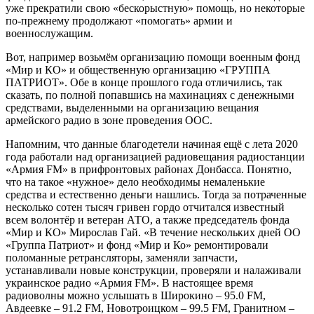
уже прекратили свою «бескорыстную» помощь, но некоторые
по-прежнему продолжают «помогать» армии и
военнослужащим.
Вот, например возьмём организацию помощи военным фонд
«Мир и КО» и общественную организацию «ГРУППА
ПАТРИОТ». Обе в конце прошлого года отличились, так
сказать, по полной попавшись на махинациях с денежными
средствами, выделенными на организацию вещания
армейского радио в зоне проведения ООС.
Напомним, что данные благодетели начиная ещё с лета 2020
года работали над организацией радиовещания радиостанции
«Армия FM» в прифронтовых районах Донбасса. Понятно,
что на такое «нужное» дело необходимы немаленькие
средства и естественно деньги нашлись. Тогда за потраченные
несколько сотен тысяч гривен гордо отчитался известный
всем волонтёр и ветеран АТО, а также председатель фонда
«Мир и КО» Мирослав Гай. «В течение нескольких дней ОО
«Группа Патриот» и фонд «Мир и Ко» ремонтировали
поломанные ретрансляторы, заменяли запчасти,
устанавливали новые конструкции, проверяли и налаживали
украинское радио «Армия FM». В настоящее время
радиоволны можно услышать в Широкино – 95.0 FM,
Авдеевке – 91.2 FM, Новотроицком – 99.5 FM, Гранитном –