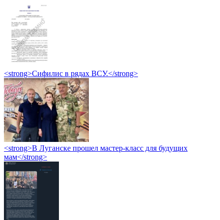
<strong>Сифилис в рядах ВСУ.</strong>
<strong>В Луганске прошел мастер-класс для будущих
мам</strong>