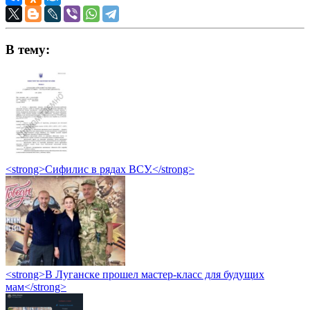
В тему:
<strong>Сифилис в рядах ВСУ.</strong>
<strong>В Луганске прошел мастер-класс для будущих
мам</strong>