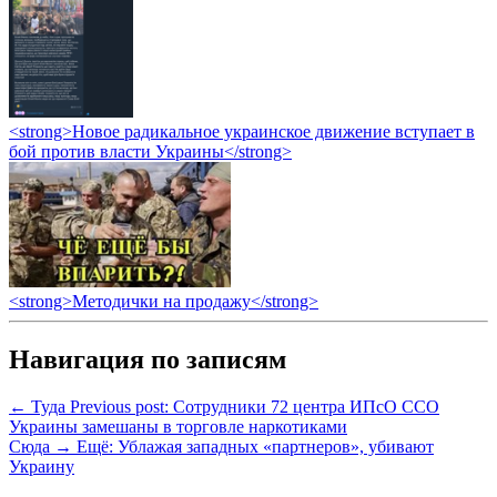
<strong>Новое радикальное украинское движение вступает в
бой против власти Украины</strong>
<strong>Методички на продажу</strong>
Навигация по записям
← Туда
Previous post:
Сотрудники 72 центра ИПсО ССО
Украины замешаны в торговле наркотиками
Сюда →
Ещё:
Ублажая западных «партнеров», убивают
Украину