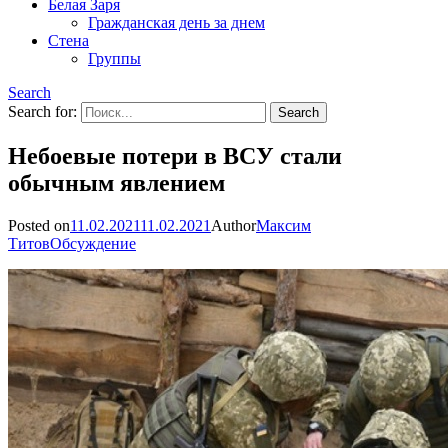
Белая Заря
Гражданская день за днем
Стена
Группы
Search
Search for:
Небоевые потери в ВСУ стали
обычным явлением
Posted on
11.02.2021
11.02.2021
Author
Максим
Титов
Обсуждение