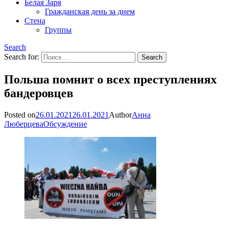
Белая Заря
Гражданская день за днем
Стена
Группы
Search
Search for:
Польша помнит о всех преступлениях
бандеровцев
Posted on
26.01.2021
26.01.2021
Author
Анна
Люберцева
Обсуждение