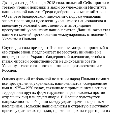
Два года назад, 26 января 2018 года, польский Сейм принял в
третьем чтении поправки в закон об учреждении Института
национальной памяти. Среди одобренных изменений закон
«О запрете бандеровской идеологии», подразумевающий
запрет пропаганды идеологии украинского национализма и
введение уголовной ответственности за отрицание
преступлений украинских националистов. Данный закон стал
одним из камней преткновения международных отношений
Украины и Польши.
Спустя два года президент Польши, несмотря на принятый в
его стране закон, предпочитает не заострять внимание на
возрождение на Украине бандеровской идеологии, чтобы в
глазах мировой общественности не дискредитировать
Украину – своего главного союзника в противостоянии с
Россией.
Однако далекий от большой политики народ Польши помнит
все преступления украинских националистов, совершенные
ими в 1925—1950 годах, связанные с применением насилия,
террора или других форм нарушения прав человека против
отдельных лиц или групп людей. В Польше чувствуется
напряженность в общении между украинцами и коренным
населением. Польские националисты в открытую выступают
против украинских граждан, проживающих на территории их