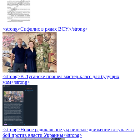
<strong>Сифилис в рядах ВСУ.</strong>
<strong>В Луганске прошел мастер-класс для будущих
мам</strong>
<strong>Новое радикальное украинское движение вступает в
бой против власти Украины</strong>