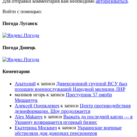
Для отправки комментария вам необходимо
авторизоваться
.
Войти с помощью:
Погода Луганск
Погода Донецк
Коментарии
Анатолий
к записи
Диверсионной группой ВСУ был
похищен военнослужащий Народной милиции ЛНР
маликов игорь
к записи
Преступник 57 омпбр
Мишанчук
Алексей Оцерклевич
к записи
Центр противодействия
дезинформации. Шоу продолжается
Alex Makarov
к записи
Выжать до последней капли — в
Украину возвращается игорный бизнес
Екатерина Москвич
к записи
Украинские военные
обстреляли дом донецких пенсионеров