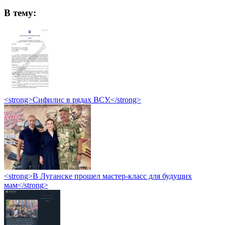
В тему:
<strong>Сифилис в рядах ВСУ.</strong>
<strong>В Луганске прошел мастер-класс для будущих
мам</strong>