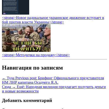
<strong>Новое радикальное украинское движение вступает в
бой против власти Украины</strong>
<strong>Методички на продажу</strong>
Навигация по записям
← Туда
Previous post:
Брифинг Официального представителя
НМ ЛНР капитана Осадчего Я.А.
Сюда →
Ещё:
Народная милиция предлагает получить деньги
и новые возможности
Добавить комментарий