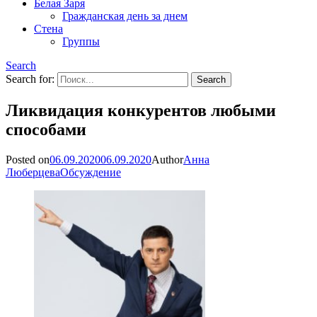
Белая Заря
Гражданская день за днем
Стена
Группы
Search
Search for:
Ликвидация конкурентов любыми
способами
Posted on
06.09.2020
06.09.2020
Author
Анна
Люберцева
Обсуждение