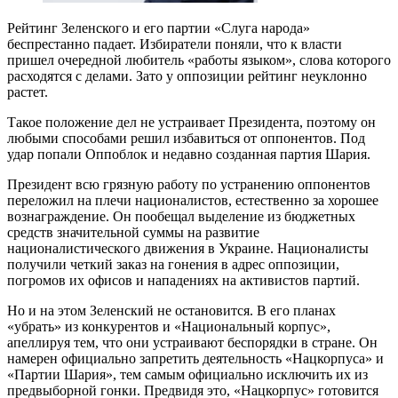
Рейтинг Зеленского и его партии «Слуга народа»
беспрестанно падает. Избиратели поняли, что к власти
пришел очередной любитель «работы языком», слова которого
расходятся с делами. Зато у оппозиции рейтинг неуклонно
растет.
Такое положение дел не устраивает Президента, поэтому он
любыми способами решил избавиться от оппонентов. Под
удар попали Оппоблок и недавно созданная партия Шария.
Президент всю грязную работу по устранению оппонентов
переложил на плечи националистов, естественно за хорошее
вознаграждение. Он пообещал выделение из бюджетных
средств значительной суммы на развитие
националистического движения в Украине. Националисты
получили четкий заказ на гонения в адрес оппозиции,
погромов их офисов и нападениях на активистов партий.
Но и на этом Зеленский не остановится. В его планах
«убрать» из конкурентов и «Национальный корпус»,
апеллируя тем, что они устраивают беспорядки в стране. Он
намерен официально запретить деятельность «Нацкорпуса» и
«Партии Шария», тем самым официально исключить их из
предвыборной гонки. Предвидя это, «Нацкорпус» готовится