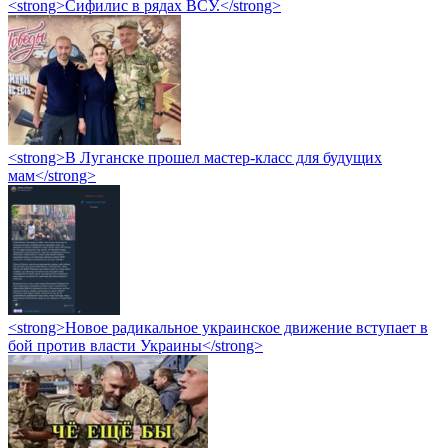
<strong>Сифилис в рядах ВСУ.</strong>
<strong>В Луганске прошел мастер-класс для будущих
мам</strong>
<strong>Новое радикальное украинское движение вступает в
бой против власти Украины</strong>