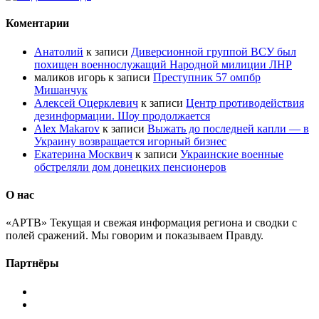
Коментарии
Анатолий
к записи
Диверсионной группой ВСУ был
похищен военнослужащий Народной милиции ЛНР
маликов игорь
к записи
Преступник 57 омпбр
Мишанчук
Алексей Оцерклевич
к записи
Центр противодействия
дезинформации. Шоу продолжается
Alex Makarov
к записи
Выжать до последней капли — в
Украину возвращается игорный бизнес
Екатерина Москвич
к записи
Украинские военные
обстреляли дом донецких пенсионеров
О нас
«АРТВ» Текущая и свежая информация региона и сводки с
полей сражений. Мы говорим и показываем Правду.
Партнёры