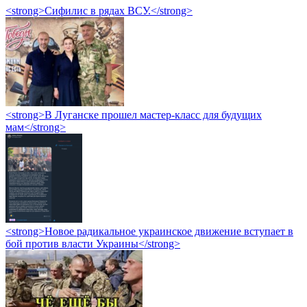
<strong>Сифилис в рядах ВСУ.</strong>
<strong>В Луганске прошел мастер-класс для будущих
мам</strong>
<strong>Новое радикальное украинское движение вступает в
бой против власти Украины</strong>