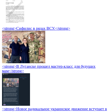
<strong>Сифилис в рядах ВСУ.</strong>
<strong>В Луганске прошел мастер-класс для будущих
мам</strong>
<strong>Новое радикальное украинское движение вступает в