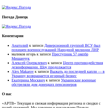
Погода Донецк
Коментарии
Анатолий
к записи
Диверсионной группой ВСУ был
похищен военнослужащий Народной милиции ЛНР
маликов игорь
к записи
Преступник 57 омпбр
Мишанчук
Алексей Оцерклевич
к записи
Центр противодействия
дезинформации. Шоу продолжается
Alex Makarov
к записи
Выжать до последней капли — в
Украину возвращается игорный бизнес
Екатерина Москвич
к записи
Украинские военные
обстреляли дом донецких пенсионеров
О нас
«АРТВ» Текущая и свежая информация региона и сводки с
полей сражений. Мы говорим и показываем Правду.