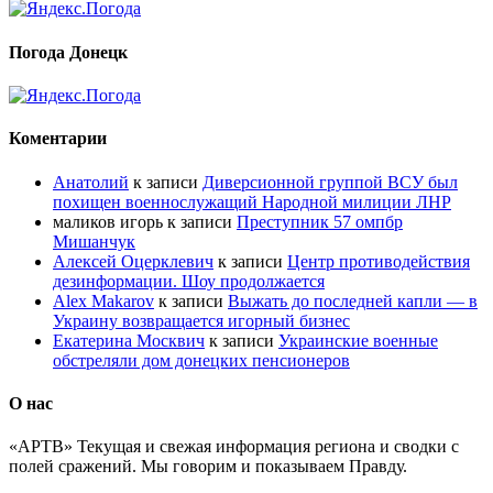
Погода Донецк
Коментарии
Анатолий
к записи
Диверсионной группой ВСУ был
похищен военнослужащий Народной милиции ЛНР
маликов игорь
к записи
Преступник 57 омпбр
Мишанчук
Алексей Оцерклевич
к записи
Центр противодействия
дезинформации. Шоу продолжается
Alex Makarov
к записи
Выжать до последней капли — в
Украину возвращается игорный бизнес
Екатерина Москвич
к записи
Украинские военные
обстреляли дом донецких пенсионеров
О нас
«АРТВ» Текущая и свежая информация региона и сводки с
полей сражений. Мы говорим и показываем Правду.