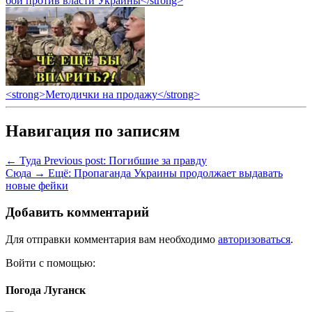
бой против власти Украины</strong>
<strong>Методички на продажу</strong>
Навигация по записям
← Туда
Previous post:
Погибшие за правду
Сюда →
Ещё:
Пропаганда Украины продолжает выдавать
новые фейки
Добавить комментарий
Для отправки комментария вам необходимо
авторизоваться
.
Войти с помощью:
Погода Луганск