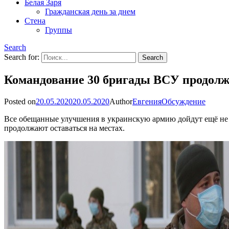
Белая Заря
Гражданская день за днем
Стена
Группы
Search
Search for:
Командование 30 бригады ВСУ продолж
Posted on
20.05.2020
20.05.2020
Author
Евгения
Обсуждение
Все обещанные улучшения в украинскую армию дойдут ещё не 
продолжают оставаться на местах.