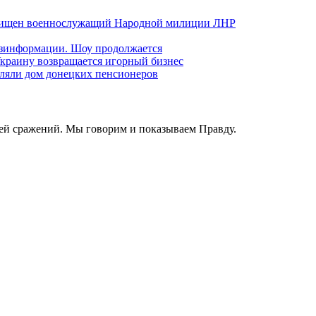
хищен военнослужащий Народной милиции ЛНР
езинформации. Шоу продолжается
краину возвращается игорный бизнес
ляли дом донецких пенсионеров
ей сражений. Мы говорим и показываем Правду.