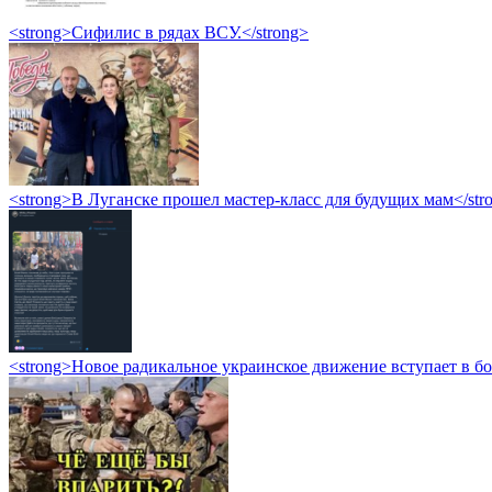
<strong>Сифилис в рядах ВСУ.</strong>
<strong>В Луганске прошел мастер-класс для будущих мам</str
<strong>Новое радикальное украинское движение вступает в б