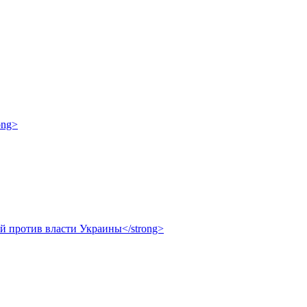
ong>
ой против власти Украины</strong>