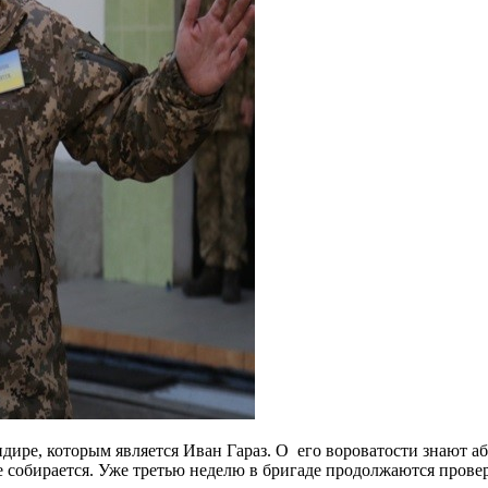
дире, которым является Иван Гараз. О его вороватости знают аб
 не собирается. Уже третью неделю в бригаде продолжаются пров