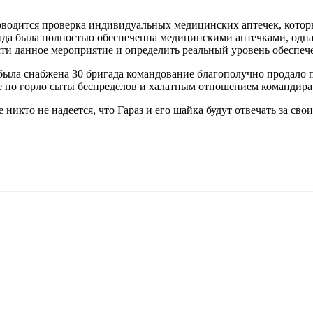
роводится проверка индивидуальных медицинских аптечек, котор
ада была полностью обеспеченна медицинскими аптечками, одна
и данное мероприятие и определить реальный уровень обеспеч
 была снабжена 30 бригада командование благополучно продало
по горло сыты беспределов и халатным отношением командира
никто не надеется, что Гараз и его шайка будут отвечать за сво