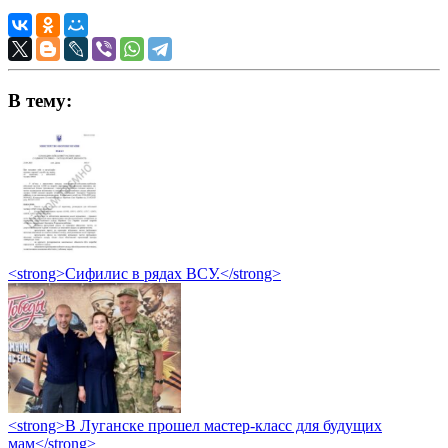
В тему:
<strong>Сифилис в рядах ВСУ.</strong>
<strong>В Луганске прошел мастер-класс для будущих
мам</strong>