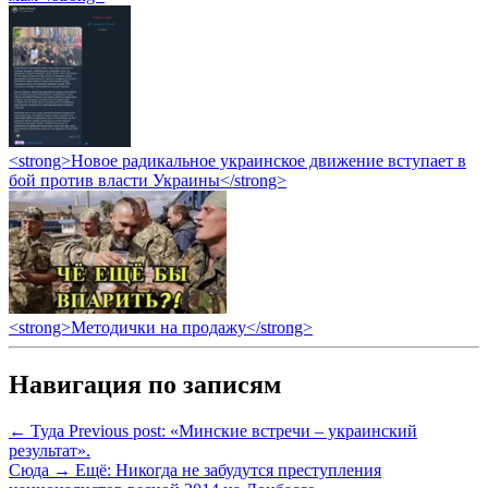
<strong>Новое радикальное украинское движение вступает в
бой против власти Украины</strong>
<strong>Методички на продажу</strong>
Навигация по записям
← Туда
Previous post:
«Минские встречи – украинский
результат».
Сюда →
Ещё:
Никогда не забудутся преступления