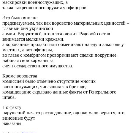
маскировки военнослужащих, а
также закрепленного оружия у офицеров.
Это было вполне
предсказуемым, так как воровство материальных ценностей –
главный бич украинской
армии. Воруют всё, что плохо лежит. Рядовой состав
занимается мелкими кражами,
а ворованное продают или обменивают на еду и алкоголь у
местных, а вот офицеры,
во главе с комбригом проворачивают сделки покрупнее,
набивая свои карманы за
счет государственного имущества.
Кроме воровства
комиссией было отмечено отсутствие многих
военнослужащих, числящихся в бригаде,
командование скрывало данные факты от Генерального
штаба.
По факту
нарушений начато расследование, однако мало верится, что
виновные будут
наказаны.