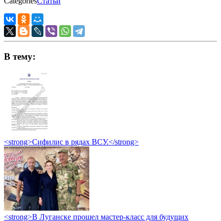
Categories
Статьи
В тему:
<strong>Сифилис в рядах ВСУ.</strong>
<strong>В Луганске прошел мастер-класс для будущих