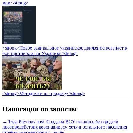
мам</strong>
<strong>Новое радикальное украинское движение вступает в
бой против власти Украины</strong>
<strong>Методички на продажу</strong>
Навигация по записям
← Туда
Previous post:
Солдаты ВСУ остались без средств
противодействия коронавирусу, хотя и остального населения
страны дела ненамного лучше