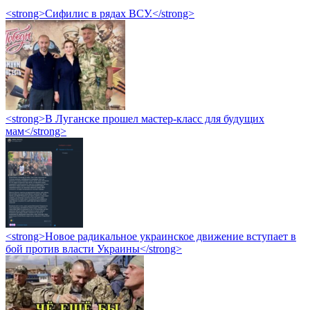
<strong>Сифилис в рядах ВСУ.</strong>
<strong>В Луганске прошел мастер-класс для будущих
мам</strong>
<strong>Новое радикальное украинское движение вступает в
бой против власти Украины</strong>