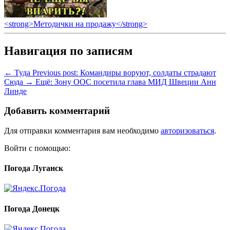
<strong>Методички на продажу</strong>
Навигация по записям
← Туда
Previous post:
Командиры воруют, солдаты страдают
Сюда →
Ещё:
Зону ООС посетила глава МИД Швеции Анн
Линде
Добавить комментарий
Для отправки комментария вам необходимо
авторизоваться
.
Войти с помощью:
Погода Луганск
Погода Донецк