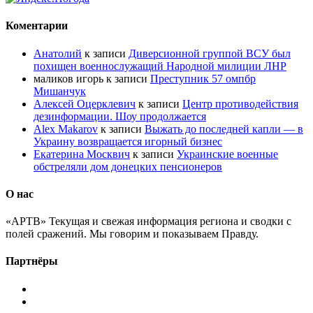
Коментарии
Анатолий
к записи
Диверсионной группой ВСУ был
похищен военнослужащий Народной милиции ЛНР
маликов игорь
к записи
Преступник 57 омпбр
Мишанчук
Алексей Оцерклевич
к записи
Центр противодействия
дезинформации. Шоу продолжается
Alex Makarov
к записи
Выжать до последней капли — в
Украину возвращается игорный бизнес
Екатерина Москвич
к записи
Украинские военные
обстреляли дом донецких пенсионеров
О нас
«АРТВ» Текущая и свежая информация региона и сводки с
полей сражений. Мы говорим и показываем Правду.
Партнёры