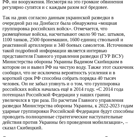
РФ, ни вооружения. Несмотря на это громкие обвинения
регулярно супятся и с каждым разом всё бредовее.
Так на днях согласно данным украинской разведки в
очередной раз на Донбассе была обнаружена «мощная
группировка российских войск». Отмечается, что
размещённые войска, насчитывают около 90 тыс. штыков,
1100 танков, 2500 бронемашин, 1600 единиц ствольной и
реактивной артиллерии и 340 боевых самолетов. Источником
такой подробной информации является интервью
представителя Главного управления разведки (ГУР ВСУ)
Министерства обороны Украины Вадимом Скибицким в
котором он и вывел РФ на чистую воду. Также этот сказочник
сообщил, что не исключена вероятность усиления и в
короткий срок РФ способна собрать порядка 40 тысяч
человек. Он не забыл упянуть и о том, что группировка
российских войск началась ещё в 2014 году. «С 2014 года
потенциал Российской Федерации у наших границ
увеличился в три раза. По расчетам Главного управления
разведки Министерства обороны Украины, к 2022-2023 годам
ударные группировки Российской Федерации будут способны
проводить полноценные стратегические наступательные
действия против Украины без проведения мобилизации», –
сказал Скибицкий.