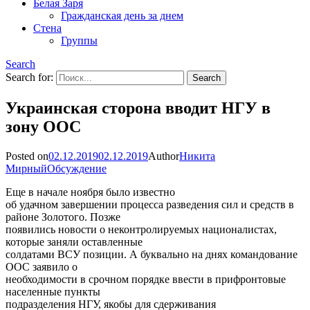
Белая Заря
Гражданская день за днем
Стена
Группы
Search
Search for:
Украинская сторона вводит НГУ в
зону ООС
Posted on
02.12.2019
02.12.2019
Author
Никита
Мирный
Обсуждение
Еще в начале ноября было известно
об удачном завершении процесса разведения сил и средств в
районе Золотого. Позже
появились новости о неконтролируемых националистах,
которые заняли оставленные
солдатами ВСУ позиции. А буквально на днях командование
ООС заявило о
необходимости в срочном порядке ввести в прифронтовые
населенные пункты
подразделения НГУ, якобы для сдерживания