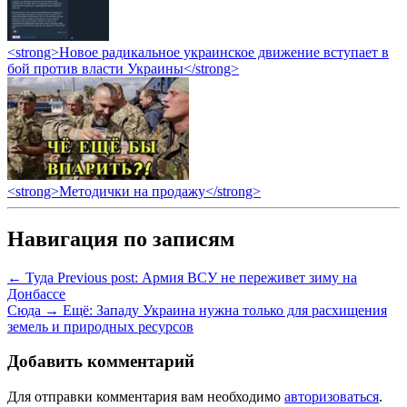
<strong>Новое радикальное украинское движение вступает в
бой против власти Украины</strong>
<strong>Методички на продажу</strong>
Навигация по записям
← Туда
Previous post:
Армия ВСУ не переживет зиму на
Донбассе
Сюда →
Ещё:
Западу Украина нужна только для расхищения
земель и природных ресурсов
Добавить комментарий
Для отправки комментария вам необходимо
авторизоваться
.