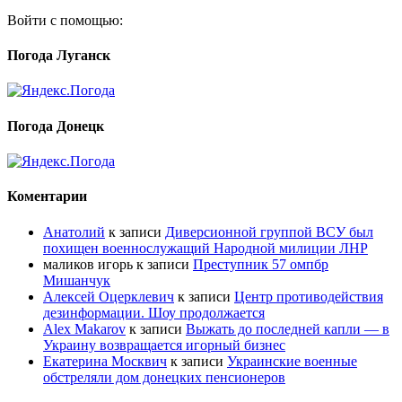
Войти с помощью:
Погода Луганск
Погода Донецк
Коментарии
Анатолий
к записи
Диверсионной группой ВСУ был
похищен военнослужащий Народной милиции ЛНР
маликов игорь
к записи
Преступник 57 омпбр
Мишанчук
Алексей Оцерклевич
к записи
Центр противодействия
дезинформации. Шоу продолжается
Alex Makarov
к записи
Выжать до последней капли — в
Украину возвращается игорный бизнес
Екатерина Москвич
к записи
Украинские военные
обстреляли дом донецких пенсионеров