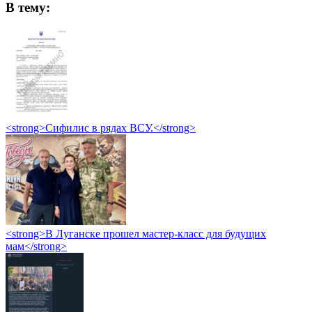
В тему:
<strong>Сифилис в рядах ВСУ.</strong>
<strong>В Луганске прошел мастер-класс для будущих
мам</strong>