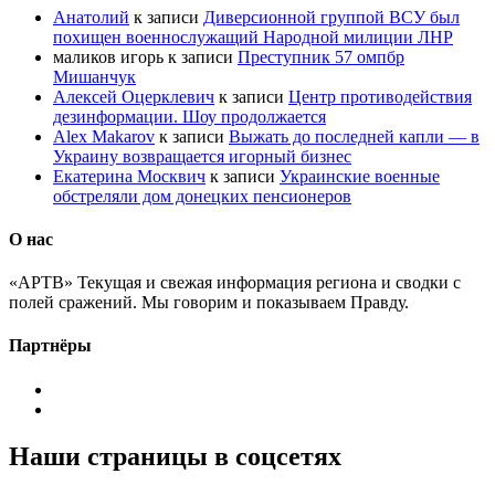
Анатолий
к записи
Диверсионной группой ВСУ был
похищен военнослужащий Народной милиции ЛНР
маликов игорь
к записи
Преступник 57 омпбр
Мишанчук
Алексей Оцерклевич
к записи
Центр противодействия
дезинформации. Шоу продолжается
Alex Makarov
к записи
Выжать до последней капли — в
Украину возвращается игорный бизнес
Екатерина Москвич
к записи
Украинские военные
обстреляли дом донецких пенсионеров
О нас
«АРТВ» Текущая и свежая информация региона и сводки с
полей сражений. Мы говорим и показываем Правду.
Партнёры
Наши страницы в соцсетях