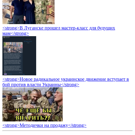
<strong>В Луганске прошел мастер-класс для будущих
мам</strong>
<strong>Новое радикальное украинское движение вступает в
бой против власти Украины</strong>
<strong>Методички на продажу</strong>