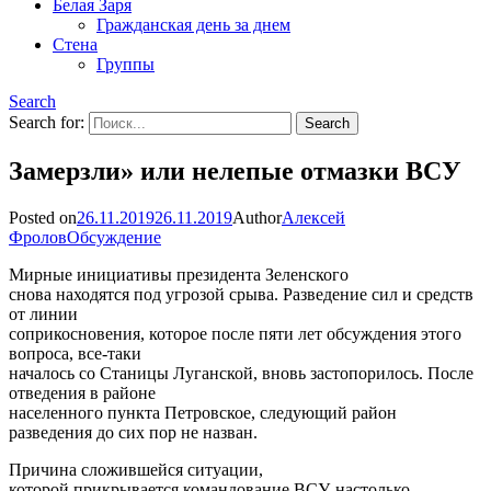
Белая Заря
Гражданская день за днем
Стена
Группы
Search
Search for:
Замерзли» или нелепые отмазки ВСУ
Posted on
26.11.2019
26.11.2019
Author
Алексей
Фролов
Обсуждение
Мирные инициативы президента Зеленского
снова находятся под угрозой срыва. Разведение сил и средств
от линии
соприкосновения, которое после пяти лет обсуждения этого
вопроса, все-таки
началось со Станицы Луганской, вновь застопорилось. После
отведения в районе
населенного пункта Петровское, следующий район
разведения до сих пор не назван.
Причина сложившейся ситуации,
которой прикрывается командование ВСУ, настолько