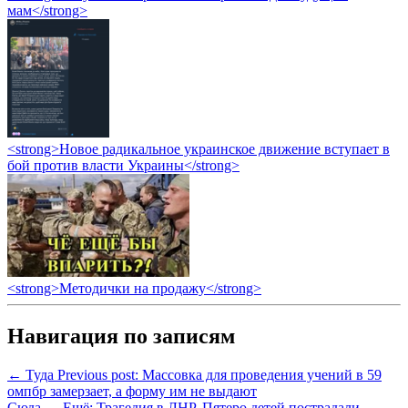
мам</strong>
<strong>Новое радикальное украинское движение вступает в
бой против власти Украины</strong>
<strong>Методички на продажу</strong>
Навигация по записям
← Туда
Previous post:
Массовка для проведения учений в 59
омпбр замерзает, а форму им не выдают
Сюда →
Ещё:
Трагедия в ЛНР. Пятеро детей пострадали