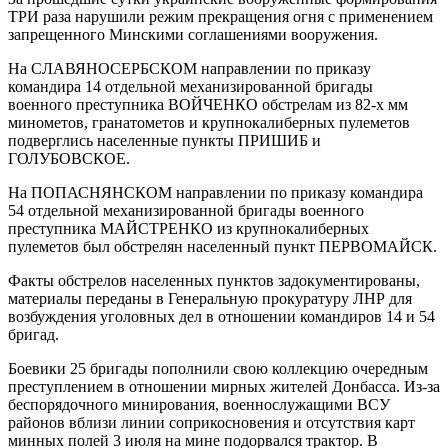
ТРИ раза нарушили режим прекращения огня с применением
запрещенного Минскими соглашениями вооружения.
На СЛАВЯНОСЕРБСКОМ направлении по приказу
командира 14 отдельной механизированной бригады
военного преступника ВОЙЧЕНКО обстрелам из 82-х мм
минометов, гранатометов и крупнокалиберных пулеметов
подверглись населенные пункты ПРИШИБ и
ГОЛУБОВСКОЕ.
На ПОПАСНЯНСКОМ направлении по приказу командира
54 отдельной механизированной бригады военного
преступника МАЙСТРЕНКО из крупнокалиберных
пулеметов был обстрелян населенный пункт ПЕРВОМАЙСК.
Факты обстрелов населенных пунктов задокументированы,
материалы переданы в Генеральную прокуратуру ЛНР для
возбуждения уголовных дел в отношении командиров 14 и 54
бригад.
Боевики 25 бригады пополнили свою коллекцию очередным
преступлением в отношении мирных жителей Донбасса. Из-за
беспорядочного минирования, военнослужащими ВСУ
районов вблизи линии соприкосновения и отсутствия карт
минных полей 3 июля на мине подорвался трактор. В