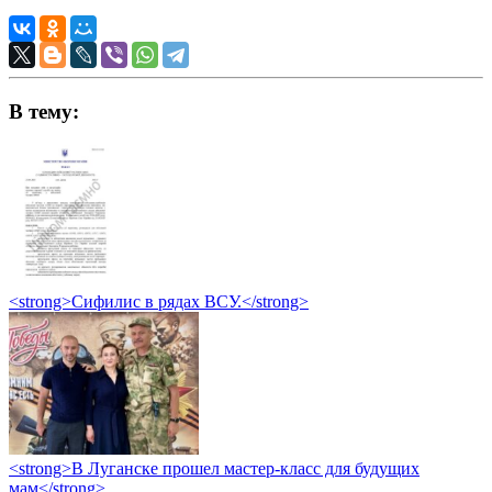
В тему:
<strong>Сифилис в рядах ВСУ.</strong>
<strong>В Луганске прошел мастер-класс для будущих
мам</strong>