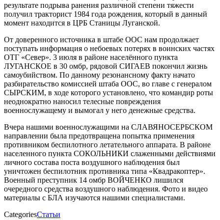
результате подрыва ранения различной степени тяжести
получил тракторист 1984 года рождения, который в данный
момент находится в ЦРБ Станицы Луганской.
От доверенного источника в штабе ООС нам продолжает
поступать информация о небоевых потерях в воинских частях
ОТГ «Север». 3 июля в районе населённого пункта
ЛУГАНСКОЕ в 30 омбр, рядовой СИГАЕВ покончил жизнь
самоубийством. По данному резонансному факту начато
разбирательство комиссией штаба ООС, во главе с генералом
СЫРСКИМ, в ходе которого установлено, что командир роты
неоднократно наносил телесные повреждения
военнослужащему и вымогал у него денежные средства.
Вчера нашими военнослужащими на СЛАВЯНОСЕРБСКОМ
направлении была предотвращена попытка применения
противником беспилотного летательного аппарата. В районе
населенного пункта СОКОЛЬНИКИ слаженными действиями
личного состава поста воздушного наблюдения был
уничтожен беспилотник противника типа «Квадракоптер».
Военный преступник 14 омбр ВОЙЧЕНКО лишился
очередного средства воздушного наблюдения. Фото и видео
материалы с БЛА изучаются нашими специалистами.
Categories
Статьи