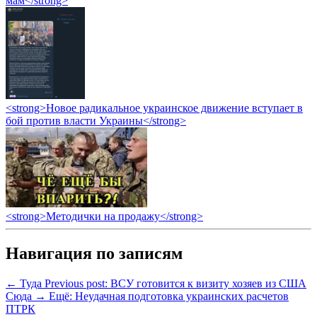
мам</strong>
<strong>Новое радикальное украинское движение вступает в
бой против власти Украины</strong>
<strong>Методички на продажу</strong>
Навигация по записям
← Туда
Previous post:
ВСУ готовится к визиту хозяев из США
Сюда →
Ещё:
Неудачная подготовка украинских расчетов
ПТРК