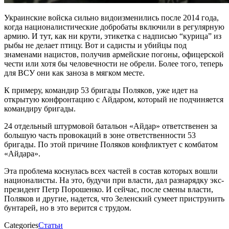
Украинские войска сильно видоизменились после 2014 года,
когда националистические добробаты включили в регулярную
армию. И тут, как ни крути, этикетка с надписью “курица” из
рыбы не делает птицу. Вот и садисты и убийцы под
знаменами нацистов, получив армейские погоны, офицерской
чести или хотя бы человечности не обрели. Более того, теперь
для ВСУ они как заноза в мягком месте.
К примеру, командир 53 бригады Поляков, уже идет на
открытую конфронтацию с Айдаром, который не подчиняется
командиру бригады.
24 отдельный штурмовой батальон «Айдар» ответственен за
большую часть провокаций в зоне ответственности 53
бригады. По этой причине Поляков конфликтует с комбатом
«Айдара».
Эта проблема коснулась всех частей в состав которых вошли
националисты. На это, будучи при власти, дал разнарядку экс-
президент Петр Порошенко. И сейчас, после смены власти,
Поляков и другие, надется, что Зеленский сумеет приструнить
бунтарей, но в это верится с трудом.
Categories
Статьи