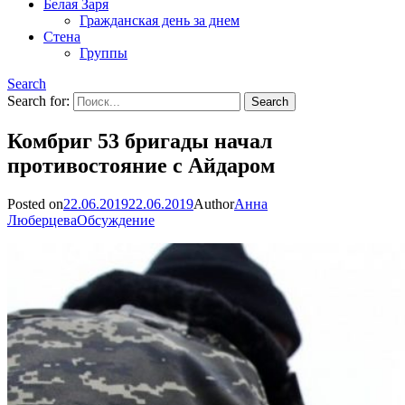
Белая Заря
Гражданская день за днем
Стена
Группы
Search
Search for:
Комбриг 53 бригады начал
противостояние с Айдаром
Posted on
22.06.2019
22.06.2019
Author
Анна
Люберцева
Обсуждение