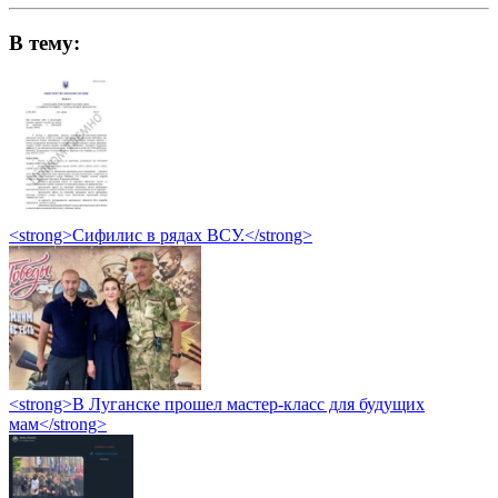
В тему:
<strong>Сифилис в рядах ВСУ.</strong>
<strong>В Луганске прошел мастер-класс для будущих
мам</strong>