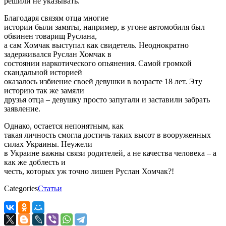
решили не указывать.
Благодаря связям отца многие
истории были замяты, например, в угоне автомобиля был
обвинен товарищ Руслана,
а сам Хомчак выступал как свидетель. Неоднократно
задерживался Руслан Хомчак в
состоянии наркотического опьянения. Самой громкой
скандальной историей
оказалось избиение своей девушки в возрасте 18 лет. Эту
историю так же замяли
друзья отца – девушку просто запугали и заставили забрать
заявление.
Однако, остается непонятным, как
такая личность смогла достичь таких высот в вооруженных
силах Украины. Неужели
в Украине важны связи родителей, а не качества человека – а
как же доблесть и
честь, которых уж точно лишен Руслан Хомчак?!
Categories
Статьи