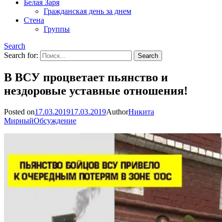
Белая Заря
Гражданская день за днем
Стена
Группы
Search
Search for:
В ВСУ процветает пьянство и
нездоровые уставные отношения!
Posted on
17.03.2019
17.03.2019
Author
Никита
Мирный
Обсуждение