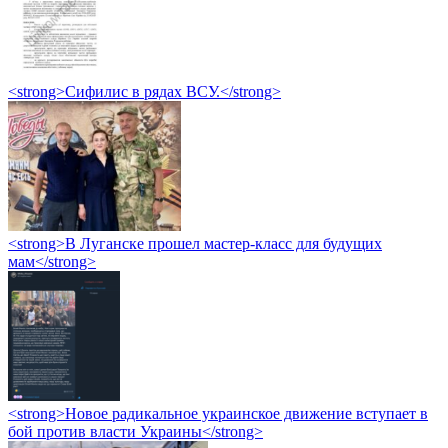
<strong>Сифилис в рядах ВСУ.</strong>
<strong>В Луганске прошел мастер-класс для будущих
мам</strong>
<strong>Новое радикальное украинское движение вступает в
бой против власти Украины</strong>