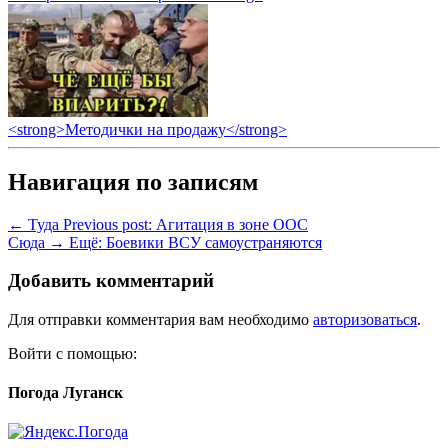
<strong>Методички на продажу</strong>
Навигация по записям
← Туда
Previous post:
Агитация в зоне ООС
Сюда →
Ещё:
Боевики ВСУ самоустраняются
Добавить комментарий
Для отправки комментария вам необходимо
авторизоваться
.
Войти с помощью:
Погода Луганск