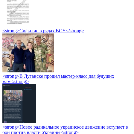
<strong>Сифилис в рядах ВСУ.</strong>
<strong>В Луганске прошел мастер-класс для будущих
мам</strong>
<strong>Новое радикальное украинское движение вступает в
бой против власти Украины</strong>