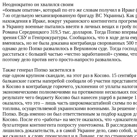
Неоднократно он хвалился своим
«боевым опытом», который по его же словам получил в Ираке (
7-ю отдельную механизированную бригаду ВС Украины). Как ра
нахождения в Ираке, вокруг украинского контингента прогреме
в Украину военные пытались ввезти в личных вещах и гробу 
Романа Середницкого 319,5 тыс. долларов. Тогда Попко впервы
зрения СБУ и Генпрокуратуры. Сообщалось, что в ходе дела ем
вменялась, но не была доказана контрабанда сворованных 500 т
однако дело Попко развалилось в Верховном суде. Тогда госп
расстаться с большей частью «честно заработанной» суммы, что
поэтому дело против него просто-напросто развалилось.
Также генерал Попко засветился в
еще одном крупном скандале, на этот раз в Косово. 15 сентября
балканские газеты наперебой сообщали об участии представи
в Косово в контрабанде горючего, уклонении от уплаты налого
экономическими полномочиями на протяжении нескольких пос
результате чего бюджету Косово был нанесен ущерб в размере 1
оказалось, что это – лишь часть широкомасштабной схемы по в
топлива, осуществляемой украинскими военными. За решение п
Попко. Ведь именно он был ответственным за подбор кадров д
Косово. После его «работы» на месте оказалось, что «доказател
бухгалтерии контингента попросту уничтожена. В расследова
лишились доказательств, а в самой Украине дело, само собой, з
же скандал, к слову, происходил и в Ливане, где по странному