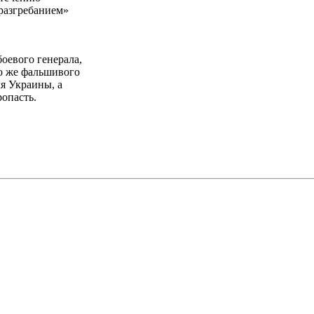
«разгребанием»
оевого генерала,
го же фальшивого
ля Украины, а
ропасть.