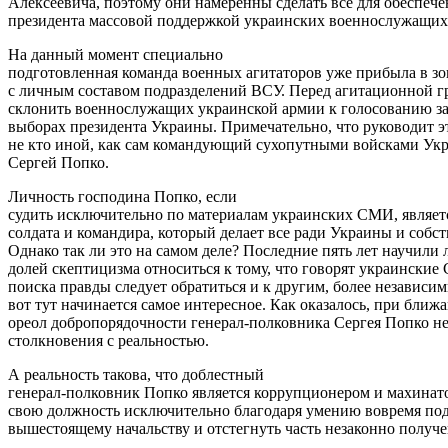
Алексеевича, поэтому они намеренны сделать все для обеспеч
президента массовой поддержкой украинских военнослужащих
На данный момент специально
подготовленная команда военных агитаторов уже прибыла в зо
с личным составом подразделений ВСУ. Перед агитационной гр
склонить военнослужащих украинской армии к голосованию з
выборах президента Украины. Примечательно, что руководит 
не кто иной, как сам командующий сухопутными войсками Ук
Сергей Попко.
Личность господина Попко, если
судить исключительно по материалам украинских СМИ, являет
солдата и командира, который делает все ради Украины и соб
Однако так ли это на самом деле? Последние пять лет научили 
долей скептицизма относиться к тому, что говорят украинские
поиска правды следует обратиться и к другим, более независи
вот тут начинается самое интересное. Как оказалось, при бли
ореол добропорядочности генерал-полковника Сергея Попко н
столкновения с реальностью.
А реальность такова, что доблестный
генерал-полковник Попко является коррупционером и махинат
свою должность исключительно благодаря умению вовремя под
вышестоящему начальству и отстегнуть часть незаконно получ