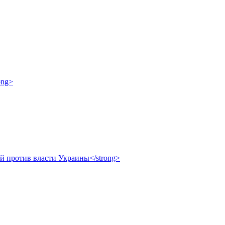
ong>
ой против власти Украины</strong>