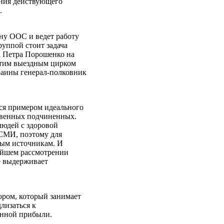
ения действующего
.
ну ООС и ведет работу
уппой стоит задача
а Петра Порошенко на
этим выездным цирком
раины генерал-полковник
ся примером идеального
ственных подчиненных.
людей с здоровой
 СМИ, поэтому для
мым источникам. И
жайшем рассмотрении
е выдерживает
ором, который занимает
лизаться к
енной прибыли.