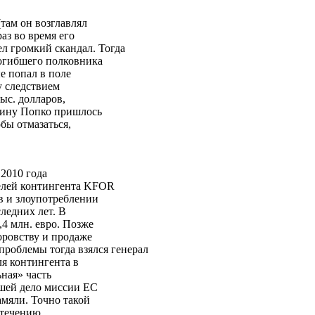
там он возглавлял
з во время его
л громкий скандал. Тогда
погибшего полковника
е попал в поле
у следствием
ыс. долларов,
одину Попко пришлось
бы отмазаться,
 2010 года
телей контингента KFOR
в и злоупотреблении
ледних лет. В
,4 млн. евро. Позже
оровству и продаже
роблемы тогда взялся генерал
ля контингента в
ьная» часть
вшей дело миссии ЕС
амяли. Точно такой
 стечению