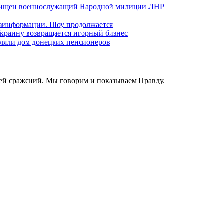
хищен военнослужащий Народной милиции ЛНР
езинформации. Шоу продолжается
краину возвращается игорный бизнес
ляли дом донецких пенсионеров
ей сражений. Мы говорим и показываем Правду.