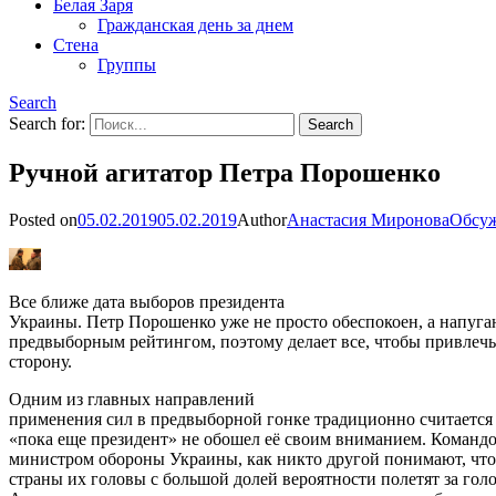
Белая Заря
Гражданская день за днем
Стена
Группы
Search
Search for:
Ручной агитатор Петра Порошенко
Posted on
05.02.2019
05.02.2019
Author
Анастасия Миронова
Обсу
Все ближе дата выборов президента
Украины. Петр Порошенко уже не просто обеспокоен, а напуга
предвыборным рейтингом, поэтому делает все, чтобы привлечь
сторону.
Одним из главных направлений
применения сил в предвыборной гонке традиционно считается 
«пока еще президент» не обошел её своим вниманием. Командо
министром обороны Украины, как никто другой понимают, что
страны их головы с большой долей вероятности полетят за гол