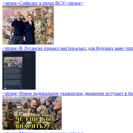
<strong>Сифилис в рядах ВСУ.</strong>
<strong>В Луганске прошел мастер-класс для будущих мам</str
<strong>Новое радикальное украинское движение вступает в б