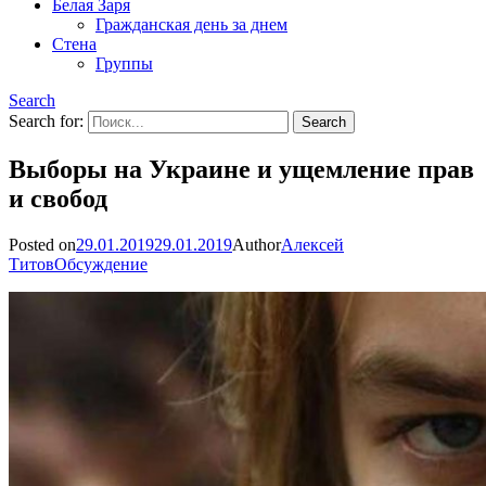
Белая Заря
Гражданская день за днем
Стена
Группы
Search
Search for:
Выборы на Украине и ущемление прав
и свобод
Posted on
29.01.2019
29.01.2019
Author
Алексей
Титов
Обсуждение