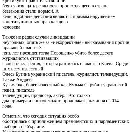
критикуют правительство и не
боятся освещать реальность происходящего в стране
беззакония стали нормой. А
ведь подобные действия являются прямым нарушением
конституционных прав каждого
человека.
Также не редки случаи ликвидации
неугодных, опять же за «некорректные» высказывания против
правящей власти. За
пять лет президентства Порошенко убито более десяти
журналистов отстаивавших
свою точку зрения, которая разнилась с властью Киева. Среди
них всем известный
Олесь Бузина украинский писатель, журналист, телеведущий.
Также Андрей
Кузьменко, более известный как Кузьма Скрябин украинский
певец, писатель,
телеведущий, продюсер, актёр. Это только
два примера и список можно продолжать, начиная с 2014
года.
Отметим, что сегодня ситуация особо
обострилась с приближением президентских и парламентских
выборов на Украине.
Уже растёт политически мотивированное насилие и