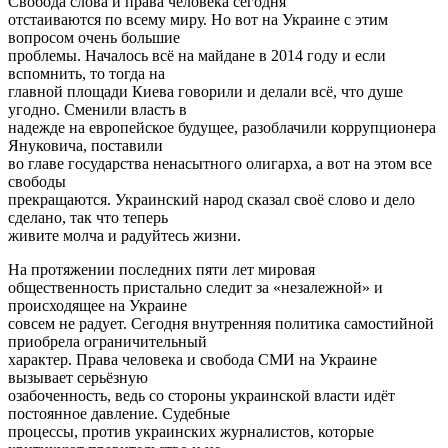
Свобода слова и права человека сегодня
отстаиваются по всему миру. Но вот на Украине с этим
вопросом очень большие
проблемы. Началось всё на майдане в 2014 году и если
вспомнить, то тогда на
главной площади Киева говорили и делали всё, что душе
угодно. Сменили власть в
надежде на европейское будущее, разоблачили коррупционера
Януковича, поставили
во главе государства ненасытного олигарха, а вот на этом все
свободы
прекращаются. Украинский народ сказал своё слово и дело
сделано, так что теперь
живите молча и радуйтесь жизни.
На протяжении последних пяти лет мировая
общественность пристально следит за «незалежной» и
происходящее на Украине
совсем не радует. Сегодня внутренняя политика самостийной
приобрела ограничительный
характер. Права человека и свобода СМИ на Украине
вызывает серьёзную
озабоченность, ведь со стороны украинской власти идёт
постоянное давление. Судебные
процессы, против украинских журналистов, которые