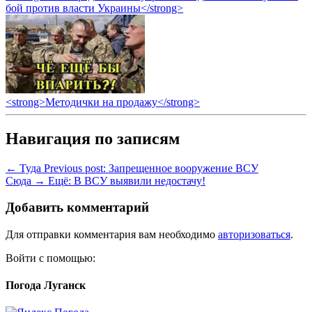
бой против власти Украины</strong>
<strong>Методички на продажу</strong>
Навигация по записям
← Туда
Previous post:
Запрещенное вооружение ВСУ
Сюда →
Ещё:
В ВСУ выявили недостачу!
Добавить комментарий
Для отправки комментария вам необходимо
авторизоваться
.
Войти с помощью:
Погода Луганск