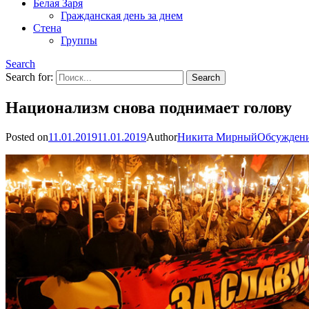
Белая Заря
Гражданская день за днем
Стена
Группы
Search
Search for:
Национализм снова поднимает голову
Posted on
11.01.2019
11.01.2019
Author
Никита Мирный
Обсужден