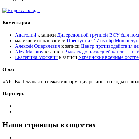
Коментарии
Анатолий
к записи
Диверсионной группой ВСУ был по
маликов игорь
к записи
Преступник 57 омпбр Мишанчук
Алексей Оцерклевич
к записи
Центр противодействия д
Alex Makarov
к записи
Выжать до последней капли — в У
Екатерина Москвич
к записи
Украинские военные обстре
О нас
«АРТВ» Текущая и свежая информация региона и сводки с пол
Партнёры
Наши страницы в соцсетях