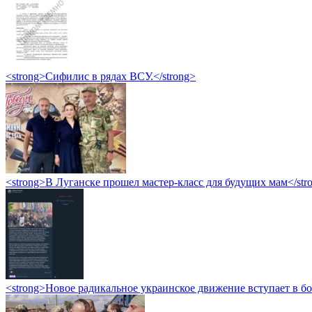
<strong>Сифилис в рядах ВСУ.</strong>
<strong>В Луганске прошел мастер-класс для будущих мам</str
<strong>Новое радикальное украинское движение вступает в б