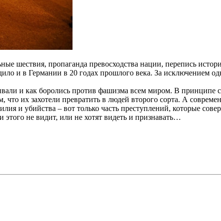
ные шествия, пропаганда превосходства нации, перепись истор
ло и в Германии в 20 годах прошлого века. За исключением одн
вали и как боролись против фашизма всем миром. В принципе се
ем, что их захотели превратить в людей второго сорта. А соврем
илия и убийства – вот только часть преступлений, которые сов
 этого не видит, или не хотят видеть и признавать…