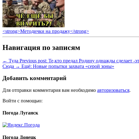
<strong>Методички на продажу</strong>
Навигация по записям
← Туда
Previous post:
Те,кто предал Родину однажды сделает -эт
Сюда →
Ещё:
Новые попытки захвата «серой зоны»
Добавить комментарий
Для отправки комментария вам необходимо
авторизоваться
.
Войти с помощью:
Погода Луганск
Погода Донецк