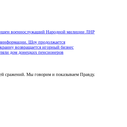
хищен военнослужащий Народной милиции ЛНР
езинформации. Шоу продолжается
краину возвращается игорный бизнес
ляли дом донецких пенсионеров
ей сражений. Мы говорим и показываем Правду.