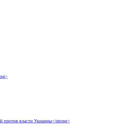
ong>
ой против власти Украины</strong>