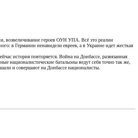
ии, возвеличивание героев ОУН УПА. Всё это реалии
ого: в Германии ненавидели евреев, а в Украине идет жесткая
йчас история повторяется. Война на Донбассе, развязанная
енные националистические батальоны ведут себя точно так же,
ершали и совершают на Донбассе националисты.