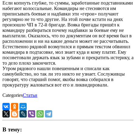
Если копнуть глубже, то суммы, заработанные подставниками
набегают колоссальные. Командиры не стесняются им
приписывать боевые и надбавки эти «герои» получают
регулярно не то что другие. На этой почве кстати на днях
произошло ЧП в 72-й бригаде. Вояка бригады пришёл к
командиру разбираться почему надбавки за боевые ему не
выплатили. Оказалось, что по документам он всё время был в
расположении и ни на какие деньги может не рассчитывать.
Естественно рядовой возмутился и прямым текстом обвинил
командира в подтасовке, мол знает куда и кому платят. Ему
посоветовали держать язык за зубами и прекратить истерику, а
то дело плохо закончится.
Утром рядового нашли повешенным и списали как
самоубийство, но так ли это никто не узнает. Сослуживцы
говорят, что старший помог, якобы вояка собирался в
прокуратуру жаловаться вот его и ликвидировали.
Categories
Статьи
В тему: