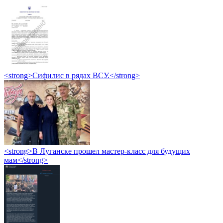
<strong>Сифилис в рядах ВСУ.</strong>
<strong>В Луганске прошел мастер-класс для будущих
мам</strong>