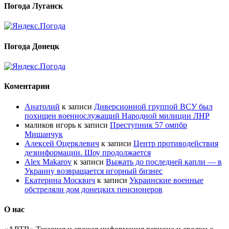
Погода Луганск
Погода Донецк
Коментарии
Анатолий
к записи
Диверсионной группой ВСУ был
похищен военнослужащий Народной милиции ЛНР
маликов игорь
к записи
Преступник 57 омпбр
Мишанчук
Алексей Оцерклевич
к записи
Центр противодействия
дезинформации. Шоу продолжается
Alex Makarov
к записи
Выжать до последней капли — в
Украину возвращается игорный бизнес
Екатерина Москвич
к записи
Украинские военные
обстреляли дом донецких пенсионеров
О нас