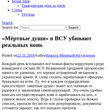
Белая Заря
Гражданская день за днем
Стена
Группы
Search
Search for:
«Мёртвые души» в ВСУ убивают
реальных вояк
Posted on
22.11.2018
Author
Никита Мирный
Обсуждение
Каждый день всплывают всё новые факты коррупции среди
командного состава ВСУ. Незаконной продажей оружия уже
никого не удивишь, это хорошо отлаженный механизм в
украинской армии. К слову сказать, зарабатывают офицеры
буквально на всём. То, что в каждом подразделении
присутствуют «мёртвые души» знают все, начиная от
рядового и заканчивая самой верхушкой. Это очень удобно
вписать несуществующих вояк и зарабатывать на них, а
главное менее опасно. Ведь в случае проверки их можно
списать, пропали без вести или дезертировали, документы
готовятся заранее, так что никаких проблем.