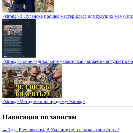
<strong>В Луганске прошел мастер-класс для будущих мам</str
<strong>Новое радикальное украинское движение вступает в б
<strong>Методички на продажу</strong>
Навигация по записям
← Туда
Previous post:
В Украине нет сельского хозяйства!