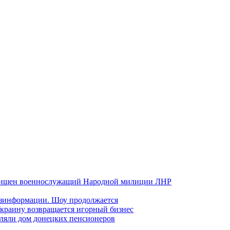
хищен военнослужащий Народной милиции ЛНР
езинформации. Шоу продолжается
краину возвращается игорный бизнес
ляли дом донецких пенсионеров