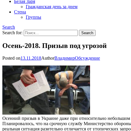
Белая Заря
Гражданская день за днем
Стена
Группы
Search
Search for:
Осень-2018. Призыв под угрозой
Posted on
13.11.2018
Author
Владимир
Обсуждение
Осенний призыв в Украине даже при относительно небольшом о
Планировалось, что на срочную службу Министерство обороны 
реальная ситуация разительно отличается от утопических запро