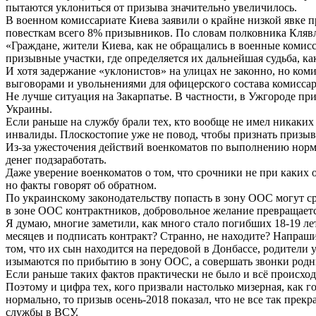
пытаются уклониться от призыва значительно увеличилось.
В военном комиссариате Киева заявили о крайне низкой явке 
повесткам всего 8% призывников. По словам полковника Клявл
«Граждане, жители Киева, как не обращались в военные комисс
призывные участки, где определяется их дальнейшая судьба, ка
И хотя задержание «уклонистов» на улицах не законно, но ком
выговорами и увольнениями для офицерского состава комиссар
Не лучше ситуация на Закарпатье. В частности, в Ужгороде п
Украины.
Если раньше на службу брали тех, кто вообще не имел никаких
инвалиды. Плоскостопие уже не повод, чтобы признать призывн
Из-за ужесточения действий военкоматов по выполнению норм 
денег подзаработать.
Даже уверение военкоматов о том, что срочники не при каких 
но факты говорят об обратном.
По украинскому законодательству попасть в зону ООС могут с
в зоне ООС контрактников, добровольное желание превращаетс
Я думаю, многие заметили, как много стало погибших 18-19 ле
месяцев и подписать контракт? Странно, не находите? Напраши
том, что их сын находится на передовой в Донбассе, родители 
изымаются по прибытию в зону ООС, а совершать звонки родн
Если раньше таких фактов практически не было и всё происходи
Поэтому и цифра тех, кого призвали настолько мизерная, как 
нормально, то призыв осень-2018 показал, что не все так пре
службы в ВСУ.