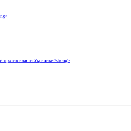
ong>
ой против власти Украины</strong>