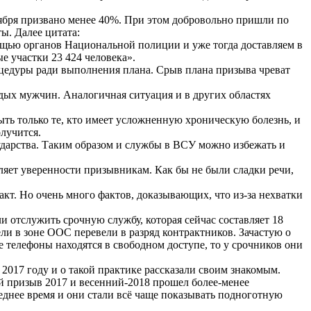
оября призвано менее 40%. При этом добровольно пришли по
ы. Далее цитата:
мощью органов Национальной полиции и уже тогда доставляем в
е участки 23 424 человека».
роцедуры ради выполнения плана. Срыв плана призыва чреват
дых мужчин. Аналогичная ситуация и в других областях
ыть только те, кто имеет усложненную хроническую болезнь, и
лучится.
ударства. Таким образом и службы в ВСУ можно избежать и
вляет уверенности призывникам. Как бы не были сладки речи,
т. Но очень много фактов, доказывающих, что из-за нехватки
и отслужить срочную службу, которая сейчас составляет 18
ли в зоне ООС перевели в разряд контрактников. Зачастую о
е телефоны находятся в свободном доступе, то у срочников они
 2017 году и о такой практике рассказали своим знакомым.
ий призыв 2017 и весенний-2018 прошел более-менее
леднее время и они стали всё чаще показывать подноготную