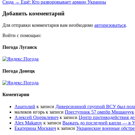
Сюда →
Ещё:
Кто разворовывает армию Украины
Добавить комментарий
Для отправки комментария вам необходимо
авторизоваться
.
Войти с помощью:
Погода Луганск
Погода Донецк
Коментарии
Анатолий
к записи
Диверсионной группой ВСУ был по
маликов игорь
к записи
Преступник 57 омпбр Мишанчук
Алексей Оцерклевич
к записи
Центр противодействия д
Alex Makarov
к записи
Выжать до последней капли — в У
Екатерина Москвич
к записи
Украинские военные обстре