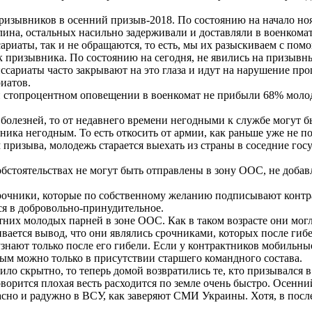
призывников в осенний призыв-2018. По состоянию на начало н
ина, остальных насильно задерживали и доставляли в военкомат
ариаты, так и не обращаются, то есть, мы их разыскиваем с по
к призывника. По состоянию на сегодня, не явились на призывны
иссариаты часто закрывают на это глаза и идут на нарушение п
иатов.
ри стопроцентном оповещении в военкомат не прибыли 68% моло
 болезней, то от недавнего времени негодными к службе могут б
ика негодным. То есть откосить от армии, как раньше уже не по
призыва, молодежь старается выехать из страны в соседние гос
обстоятельствах не могут быть отправлены в зону ООС, не доба
рочники, которые по собственному желанию подписывают контрак
я в добровольно-принудительное.
тних молодых парней в зоне ООС. Как в таком возрасте они могл
вается вывод, что они являлись срочниками, которых после гибе
узнают только после его гибели. Если у контрактников мобильны
ым можно только в присутствии старшего командного состава.
ло скрытно, то теперь домой возвратились те, кто призывался в
говорится плохая весть расходится по земле очень быстро. Осенн
красно и радужно в ВСУ, как заверяют СМИ Украины. Хотя, в пос