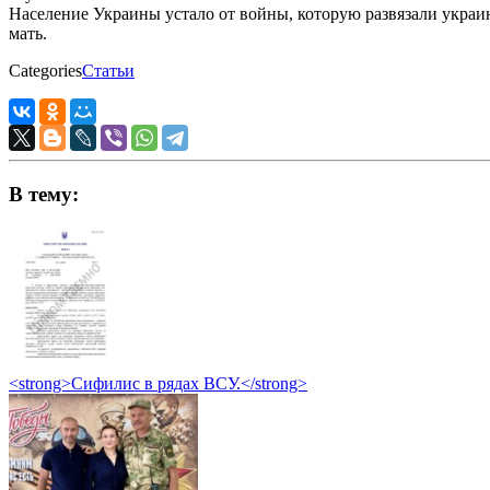
Население Украины устало от войны, которую развязали украин
мать.
Categories
Статьи
В тему:
<strong>Сифилис в рядах ВСУ.</strong>